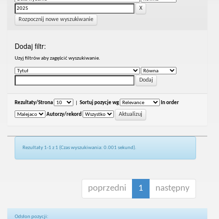
Rozpocznij nowe wyszukiwanie
Dodaj filtr:
Uzyj filtrów aby zagęścić wyszukiwanie.
Rezultaty/Strona
|
Sortuj pozycje wg
In order
Autorzy/rekord
Rezultaty 1-1 z 1 (Czas wyszukiwania: 0.001 sekund).
poprzedni
1
następny
Odsłon pozycji: