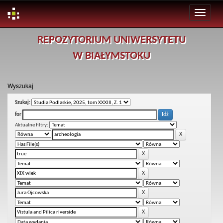
Skip
REPOZYTORIUM UNIWERSYTETU
navigation
W BIAŁYMSTOKU
Wyszukaj
Szukaj:
for
Aktualne filtry: