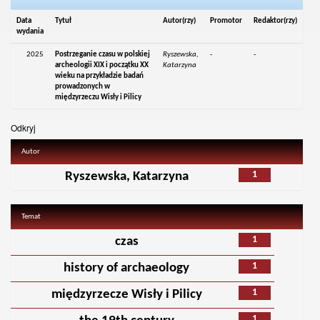
Data
Tytuł
Autor(rzy)
Promotor
Redaktor(rzy)
wydania
2025
Postrzeganie czasu w polskiej
Ryszewska,
-
-
archeologii XIX i początku XX
Katarzyna
wieku na przykładzie badań
prowadzonych w
międzyrzeczu Wisły i Pilicy
Odkryj
Autor
1
Ryszewska, Katarzyna
Temat
1
czas
1
history of archaeology
1
międzyrzecze Wisły i Pilicy
1