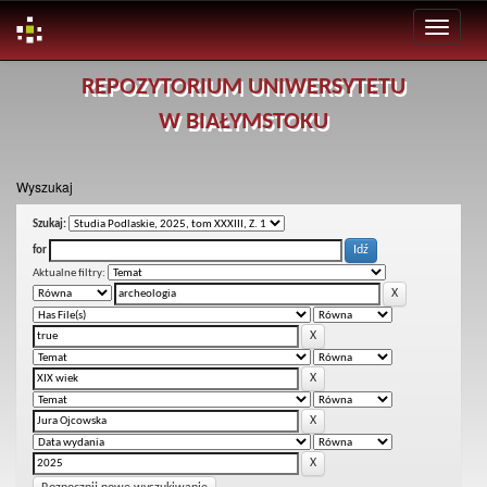
Skip
REPOZYTORIUM UNIWERSYTETU
navigation
W BIAŁYMSTOKU
Wyszukaj
Szukaj:
for
Aktualne filtry: