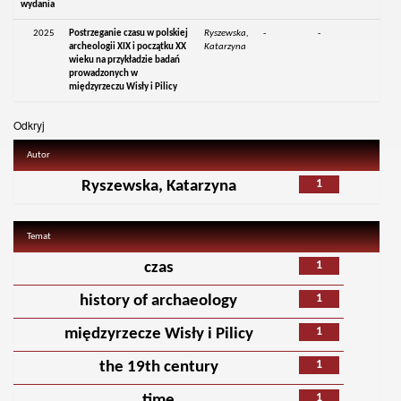
wydania
2025
Postrzeganie czasu w polskiej
Ryszewska,
-
-
archeologii XIX i początku XX
Katarzyna
wieku na przykładzie badań
prowadzonych w
międzyrzeczu Wisły i Pilicy
Odkryj
Autor
1
Ryszewska, Katarzyna
Temat
1
czas
1
history of archaeology
1
międzyrzecze Wisły i Pilicy
1
the 19th century
1
time