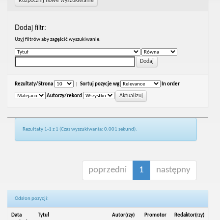
Rozpocznij nowe wyszukiwanie
Dodaj filtr:
Uzyj filtrów aby zagęścić wyszukiwanie.
Rezultaty/Strona
|
Sortuj pozycje wg
In order
Autorzy/rekord
Rezultaty 1-1 z 1 (Czas wyszukiwania: 0.001 sekund).
poprzedni
1
następny
Odsłon pozycji:
Data
Tytuł
Autor(rzy)
Promotor
Redaktor(rzy)