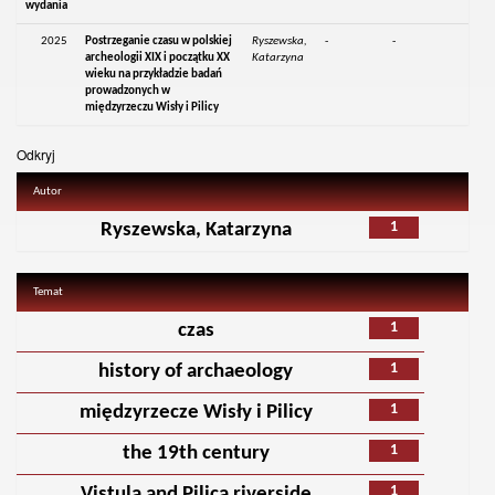
wydania
2025
Postrzeganie czasu w polskiej
Ryszewska,
-
-
archeologii XIX i początku XX
Katarzyna
wieku na przykładzie badań
prowadzonych w
międzyrzeczu Wisły i Pilicy
Odkryj
Autor
1
Ryszewska, Katarzyna
Temat
1
czas
1
history of archaeology
1
międzyrzecze Wisły i Pilicy
1
the 19th century
1
Vistula and Pilica riverside