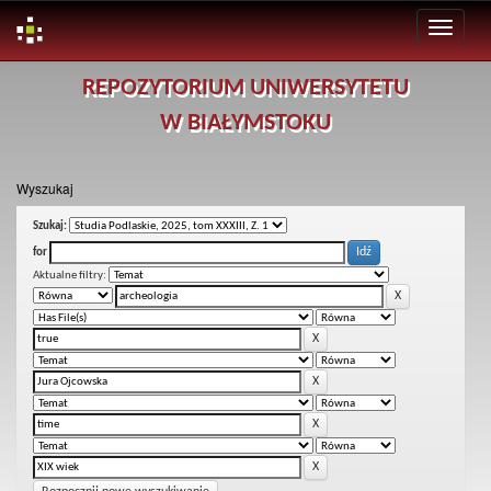
Skip
REPOZYTORIUM UNIWERSYTETU
navigation
W BIAŁYMSTOKU
Wyszukaj
Szukaj:
for
Aktualne filtry: