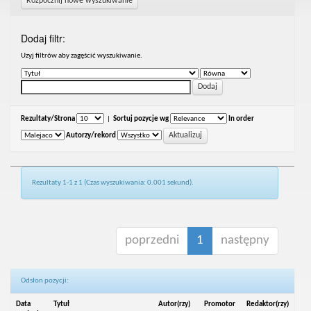
Rozpocznij nowe wyszukiwanie
Dodaj filtr:
Uzyj filtrów aby zagęścić wyszukiwanie.
Rezultaty/Strona
|
Sortuj pozycje wg
In order
Autorzy/rekord
Rezultaty 1-1 z 1 (Czas wyszukiwania: 0.001 sekund).
poprzedni
1
następny
Odsłon pozycji:
Data
Tytuł
Autor(rzy)
Promotor
Redaktor(rzy)