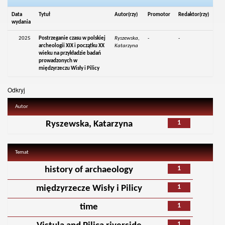
Data
Tytuł
Autor(rzy)
Promotor
Redaktor(rzy)
wydania
2025
Postrzeganie czasu w polskiej
Ryszewska,
-
-
archeologii XIX i początku XX
Katarzyna
wieku na przykładzie badań
prowadzonych w
międzyrzeczu Wisły i Pilicy
Odkryj
Autor
1
Ryszewska, Katarzyna
Temat
1
history of archaeology
1
międzyrzecze Wisły i Pilicy
1
time
1