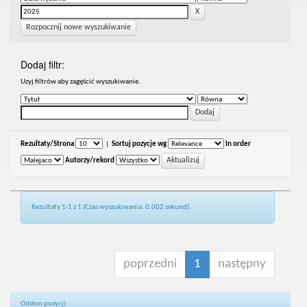
Rozpocznij nowe wyszukiwanie
Dodaj filtr:
Uzyj filtrów aby zagęścić wyszukiwanie.
Rezultaty/Strona
|
Sortuj pozycje wg
In order
Autorzy/rekord
Rezultaty 1-1 z 1 (Czas wyszukiwania: 0.002 sekund).
poprzedni
1
następny
Odsłon pozycji: