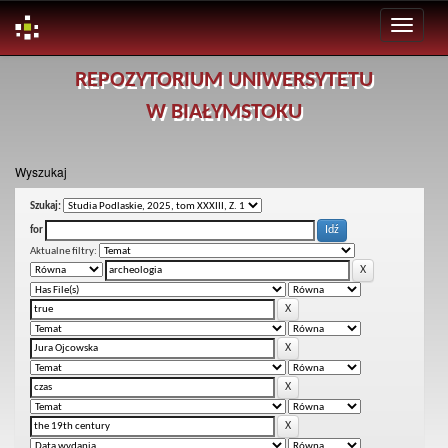
Skip
REPOZYTORIUM UNIWERSYTETU
navigation
W BIAŁYMSTOKU
Wyszukaj
Szukaj:
for
Aktualne filtry: