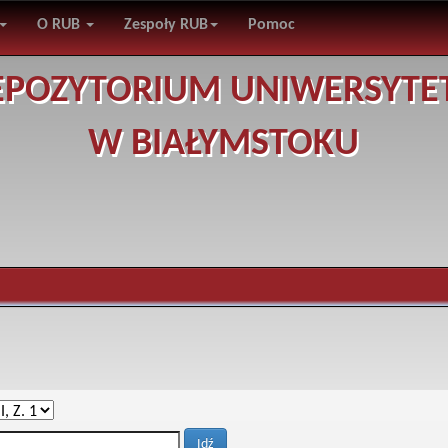
O RUB
Zespoły RUB
Pomoc
EPOZYTORIUM UNIWERSYTE
W BIAŁYMSTOKU