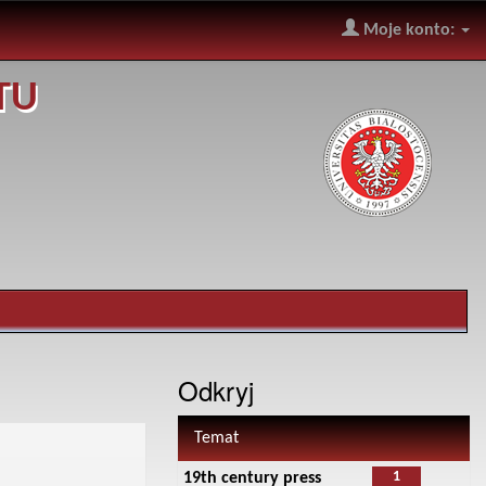
Moje konto:
TU
Odkryj
Temat
1
19th century press