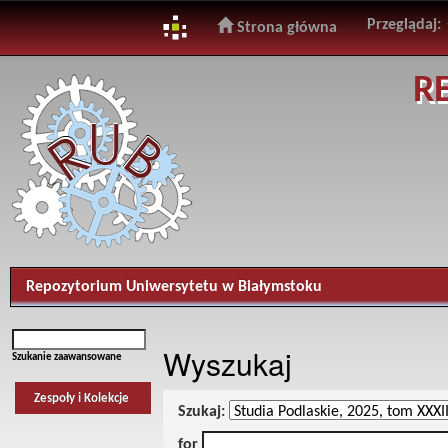
Przeglądaj:
Strona główna
Skip
R
navigation
Repozytorium Uniwersytetu w Białymstoku
Wyszukaj
Szukanie zaawansowane
Zespoły i Kolekcje
Szukaj:
for