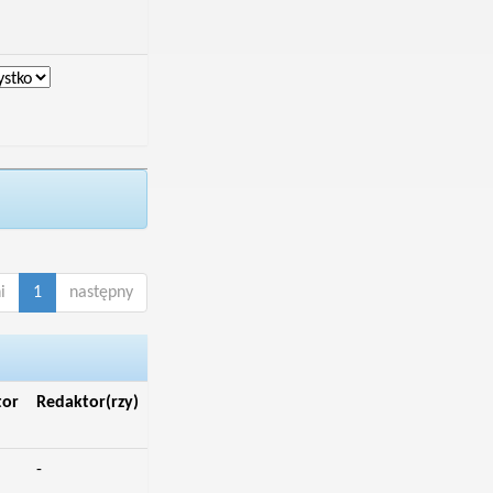
i
1
następny
tor
Redaktor(rzy)
-