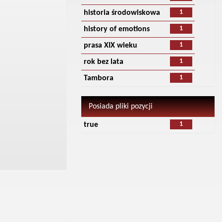
1
historia środowiskowa
1
history of emotions
1
prasa XIX wieku
1
rok bez lata
1
Tambora
Posiada pliki pozycji
1
true