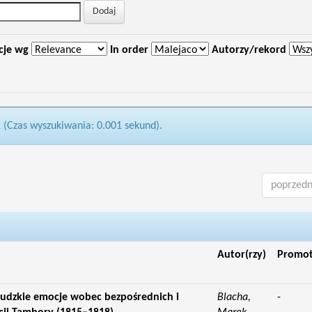
cje wg
In order
Autorzy/rekord
1 (Czas wyszukiwania: 0.001 sekund).
poprzedn
Autor(rzy)
Promo
. Ludzkie emocje wobec bezpośrednich i
Blacha,
-