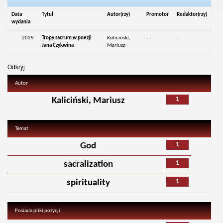
Data
Tytuł
Autor(rzy)
Promotor
Redaktor(rzy)
wydania
2025
Tropy sacrum w poezji
Kaliciński,
-
-
Jana Czykwina
Mariusz
Odkryj
Autor
1
Kaliciński, Mariusz
Temat
1
God
1
sacralization
1
spirituality
Posiada pliki pozycji