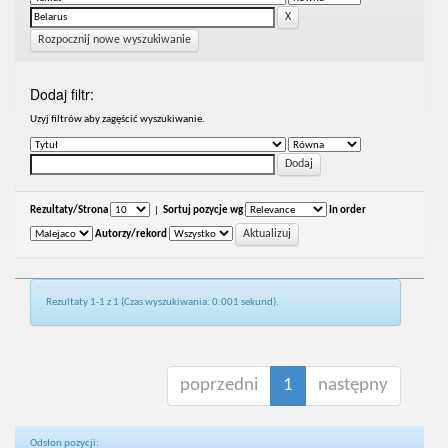
Rozpocznij nowe wyszukiwanie
Dodaj filtr:
Uzyj filtrów aby zagęścić wyszukiwanie.
Rezultaty/Strona
|
Sortuj pozycje wg
In order
Autorzy/rekord
Rezultaty 1-1 z 1 (Czas wyszukiwania: 0.001 sekund).
poprzedni
1
następny
Odsłon pozycji: