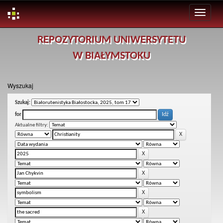
Skip
REPOZYTORIUM UNIWERSYTETU
navigation
W BIAŁYMSTOKU
Wyszukaj
Szukaj:
for
Aktualne filtry: