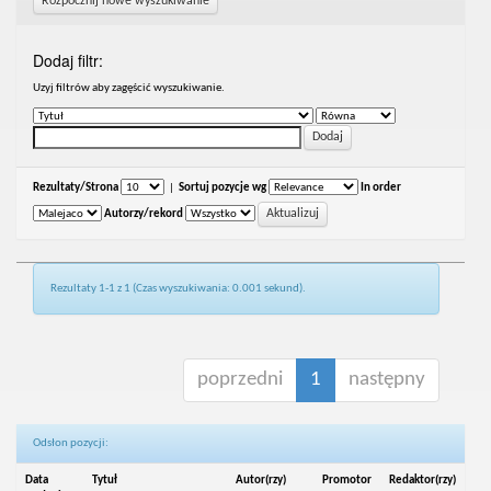
Rozpocznij nowe wyszukiwanie
Dodaj filtr:
Uzyj filtrów aby zagęścić wyszukiwanie.
Rezultaty/Strona
|
Sortuj pozycje wg
In order
Autorzy/rekord
Rezultaty 1-1 z 1 (Czas wyszukiwania: 0.001 sekund).
poprzedni
1
następny
Odsłon pozycji:
Data
Tytuł
Autor(rzy)
Promotor
Redaktor(rzy)