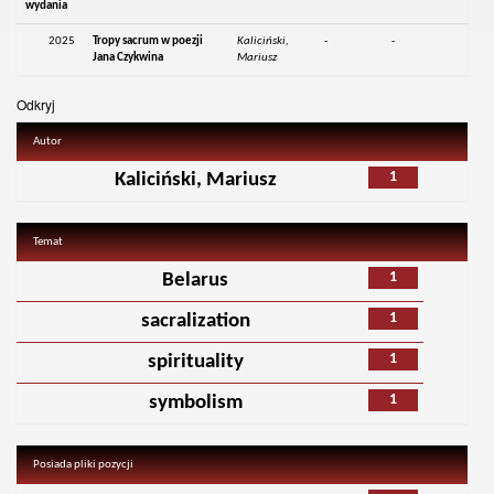
wydania
2025
Tropy sacrum w poezji
Kaliciński,
-
-
Jana Czykwina
Mariusz
Odkryj
Autor
1
Kaliciński, Mariusz
Temat
1
Belarus
1
sacralization
1
spirituality
1
symbolism
Posiada pliki pozycji