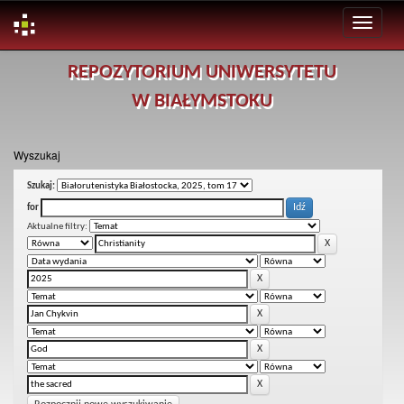
Skip
REPOZYTORIUM UNIWERSYTETU
navigation
W BIAŁYMSTOKU
Wyszukaj
Szukaj:
for
Aktualne filtry: