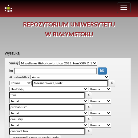
Skip
REPOZYTORIUM UNIWERSYTETU
navigation
W BIAŁYMSTOKU
Wyszukaj
Szukaj:
for
Aktualne filtry: