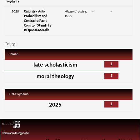
wydania
2025
Casuistry, Anti-
Alexandrowicz,
-
-
Probabilism and
Piotr
Contracts: Paolo
Comitoli SJ and His
Responsa Moralia
Odkryj
Temat
1
late scholasticism
1
moral theology
Data wydania
1
2025
Theme by
Deklaracja dostępności