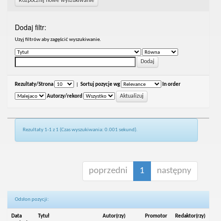
Rozpocznij nowe wyszukiwanie
Dodaj filtr:
Uzyj filtrów aby zagęścić wyszukiwanie.
Rezultaty/Strona
|
Sortuj pozycje wg
In order
Autorzy/rekord
Rezultaty 1-1 z 1 (Czas wyszukiwania: 0.001 sekund).
poprzedni
1
następny
Odsłon pozycji:
Data
Tytuł
Autor(rzy)
Promotor
Redaktor(rzy)