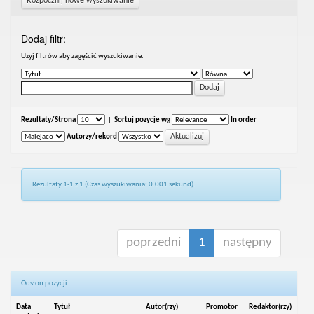
Rozpocznij nowe wyszukiwanie
Dodaj filtr:
Uzyj filtrów aby zagęścić wyszukiwanie.
Rezultaty/Strona
|
Sortuj pozycje wg
In order
Autorzy/rekord
Rezultaty 1-1 z 1 (Czas wyszukiwania: 0.001 sekund).
poprzedni
1
następny
Odsłon pozycji:
Data
Tytuł
Autor(rzy)
Promotor
Redaktor(rzy)