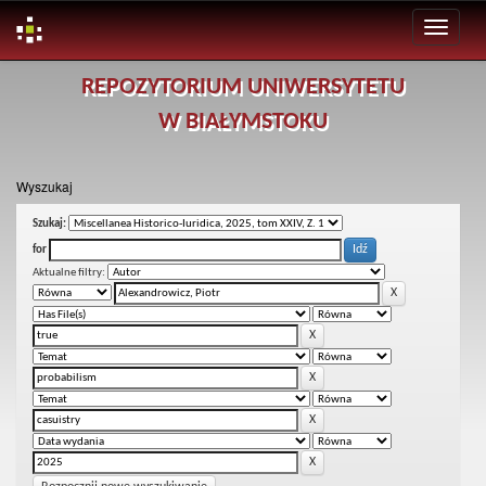
Skip
REPOZYTORIUM UNIWERSYTETU
navigation
W BIAŁYMSTOKU
Wyszukaj
Szukaj:
for
Aktualne filtry: