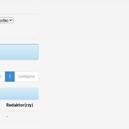
i
1
następny
Redaktor(rzy)
-