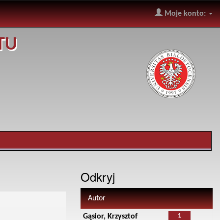
Moje konto:
TU
Odkryj
Autor
1
Gąsior, Krzysztof