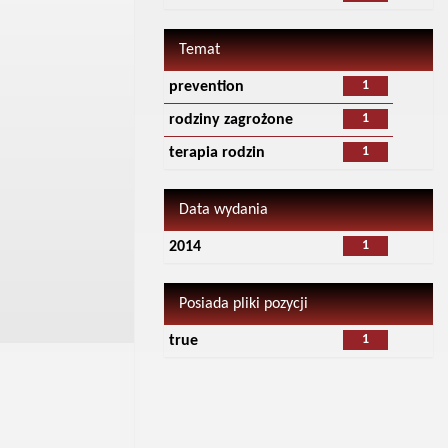
Temat
1
prevention
1
rodziny zagrożone
1
terapia rodzin
Data wydania
1
2014
Posiada pliki pozycji
1
true