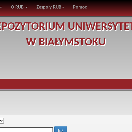
O RUB
Zespoły RUB
Pomoc
EPOZYTORIUM UNIWERSYTE
W BIAŁYMSTOKU