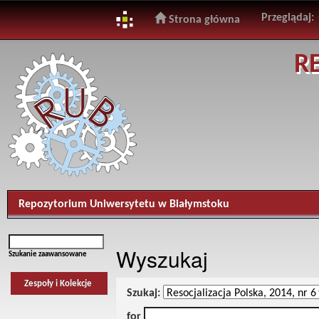
Przeglądaj:
Strona główna
Skip
R
navigation
Repozytorium Uniwersytetu w Białymstoku
Wyszukaj
Szukanie zaawansowane
Zespoły i Kolekcje
Szukaj:
for