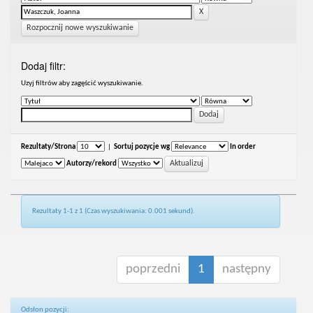
Rozpocznij nowe wyszukiwanie
Dodaj filtr:
Uzyj filtrów aby zagęścić wyszukiwanie.
Rezultaty/Strona
|
Sortuj pozycje wg
In order
Autorzy/rekord
Rezultaty 1-1 z 1 (Czas wyszukiwania: 0.001 sekund).
poprzedni
1
następny
Odsłon pozycji: