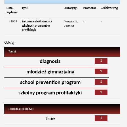
Data
Tytuł
Autor(rzy)
Promotor
Redaktor(rzy)
wydania
2014
Założenia efektywności
Waszczuk,
-
-
szkolnych programów
Joanna
profilaktyki
Odkryj
Temat
1
diagnosis
1
młodzież gimnazjalna
1
school prevention program
1
szkolny program profilaktyki
Posiada pliki pozycji
1
true