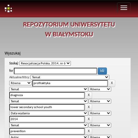
Skip
REPOZYTORIUM UNIWERSYTETU
navigation
W BIAŁYMSTOKU
Wyszukaj
Szukaj:
for
Aktualne filtry: