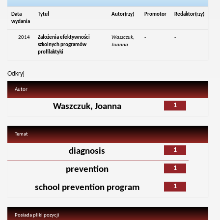
Data
Tytuł
Autor(rzy)
Promotor
Redaktor(rzy)
wydania
2014
Założenia efektywności
Waszczuk,
-
-
szkolnych programów
Joanna
profilaktyki
Odkryj
Autor
1
Waszczuk, Joanna
Temat
1
diagnosis
1
prevention
1
school prevention program
Posiada pliki pozycji