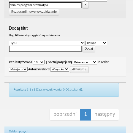
Rozpocznij nowe wyszukiwanie
Dodaj filtr:
Uzyj filtrów aby zagęścić wyszukiwanie.
Rezultaty/Strona
|
Sortuj pozycje wg
In order
Autorzy/rekord
Rezultaty 1-1 z 1 (Czas wyszukiwania: 0.001 sekund).
poprzedni
1
następny
Odsłon pozycji: