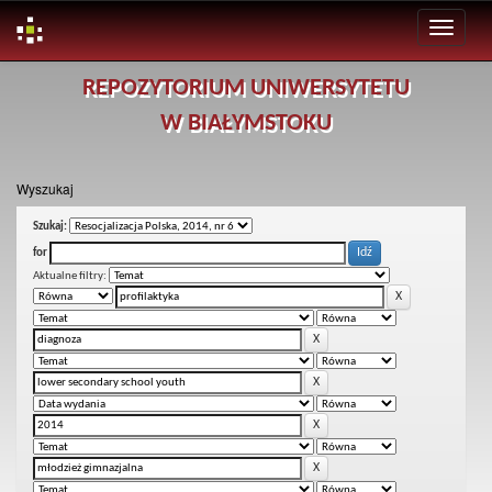
Skip
REPOZYTORIUM UNIWERSYTETU
navigation
W BIAŁYMSTOKU
Wyszukaj
Szukaj:
for
Aktualne filtry: