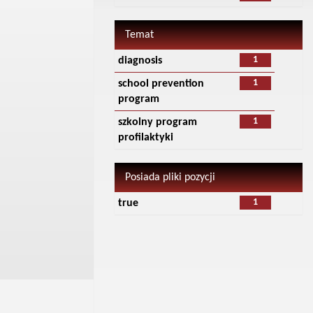
Temat
1
diagnosis
1
school prevention
program
1
szkolny program
profilaktyki
Posiada pliki pozycji
1
true