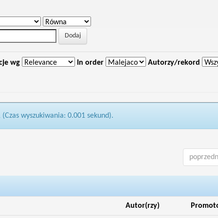
cje wg
In order
Autorzy/rekord
1 (Czas wyszukiwania: 0.001 sekund).
poprzedn
Autor(rzy)
Promot