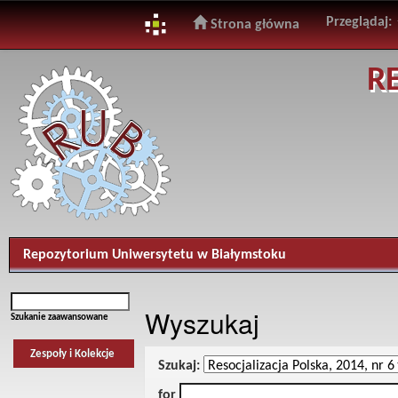
Przeglądaj:
Strona główna
Skip
R
navigation
Repozytorium Uniwersytetu w Białymstoku
Wyszukaj
Szukanie zaawansowane
Zespoły i Kolekcje
Szukaj:
for