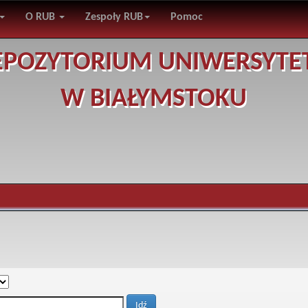
O RUB
Zespoły RUB
Pomoc
EPOZYTORIUM UNIWERSYTE
W BIAŁYMSTOKU