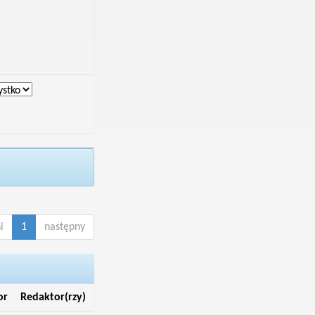
i
1
następny
or
Redaktor(rzy)