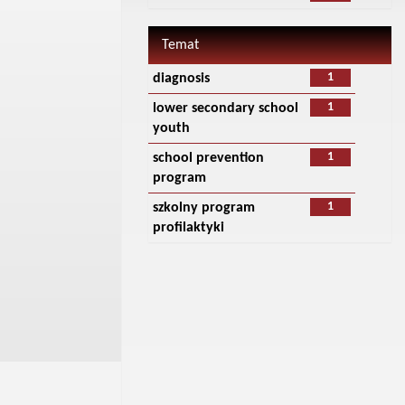
Temat
1
diagnosis
1
lower secondary school
youth
1
school prevention
program
1
szkolny program
profilaktyki