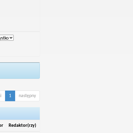
i
1
następny
or
Redaktor(rzy)