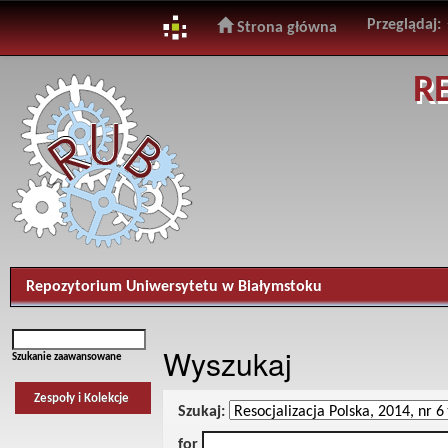
Przeglądaj:
Strona główna
Skip
R
navigation
Repozytorium Uniwersytetu w Białymstoku
Wyszukaj
Szukanie zaawansowane
Zespoły i Kolekcje
Szukaj:
for