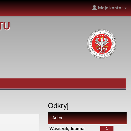
Moje konto:
TU
Odkryj
Autor
1
Waszczuk, Joanna