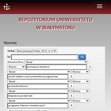
Skip
REPOZYTORIUM UNIWERSYTETU
navigation
W BIAŁYMSTOKU
Wyszukaj
Szukaj:
for
Aktualne filtry: