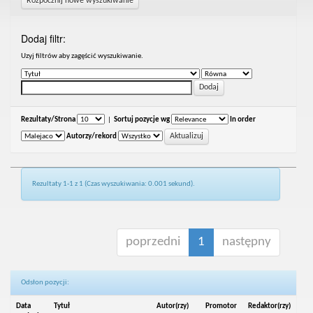
Rozpocznij nowe wyszukiwanie
Dodaj filtr:
Uzyj filtrów aby zagęścić wyszukiwanie.
Rezultaty/Strona
|
Sortuj pozycje wg
In order
Autorzy/rekord
Rezultaty 1-1 z 1 (Czas wyszukiwania: 0.001 sekund).
poprzedni
1
następny
Odsłon pozycji:
Data
Tytuł
Autor(rzy)
Promotor
Redaktor(rzy)