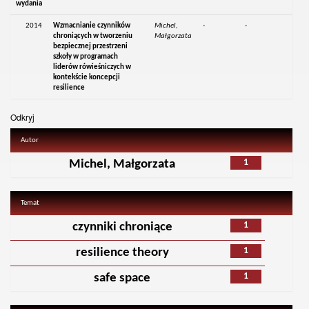
wydania
2014
Wzmacnianie czynników
Michel,
-
-
chroniących w tworzeniu
Małgorzata
bezpiecznej przestrzeni
szkoły w programach
liderów rówieśniczych w
kontekście koncepcji
resilience
Odkryj
Autor
1
Michel, Małgorzata
Temat
1
czynniki chroniące
1
resilience theory
1
safe space