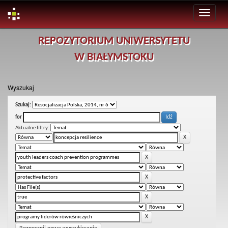
Skip
REPOZYTORIUM UNIWERSYTETU
navigation
W BIAŁYMSTOKU
Wyszukaj
Szukaj:
for
Aktualne filtry: