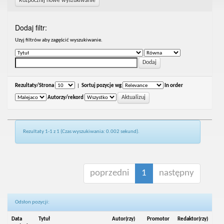
Rozpocznij nowe wyszukiwanie
Dodaj filtr:
Uzyj filtrów aby zagęścić wyszukiwanie.
Rezultaty/Strona
|
Sortuj pozycje wg
In order
Autorzy/rekord
Rezultaty 1-1 z 1 (Czas wyszukiwania: 0.002 sekund).
poprzedni
1
następny
Odsłon pozycji:
Data
Tytuł
Autor(rzy)
Promotor
Redaktor(rzy)