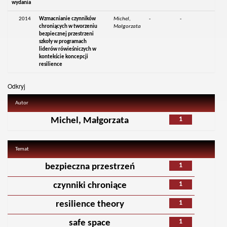
wydania
2014
Wzmacnianie czynników
Michel,
-
-
chroniących w tworzeniu
Małgorzata
bezpiecznej przestrzeni
szkoły w programach
liderów rówieśniczych w
kontekście koncepcji
resilience
Odkryj
Autor
1
Michel, Małgorzata
Temat
1
bezpieczna przestrzeń
1
czynniki chroniące
1
resilience theory
1
safe space