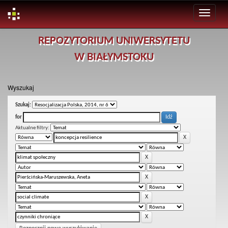
Skip
REPOZYTORIUM UNIWERSYTETU
navigation
W BIAŁYMSTOKU
Wyszukaj
Szukaj:
for
Aktualne filtry: