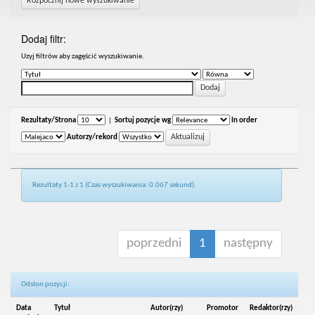
Rozpocznij nowe wyszukiwanie
Dodaj filtr:
Uzyj filtrów aby zagęścić wyszukiwanie.
Rezultaty/Strona
|
Sortuj pozycje wg
In order
Autorzy/rekord
Rezultaty 1-1 z 1 (Czas wyszukiwania: 0.067 sekund).
poprzedni
1
następny
Odsłon pozycji:
Data
Tytuł
Autor(rzy)
Promotor
Redaktor(rzy)