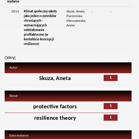
wydania
2014
Klimat społeczny szkoły
Skuza, Aneta;
-
-
jako jeden z czynników
Pierścińska-
chroniących -
Maruszewska,
wzmacniających
Aneta
oddziaływania
profilaktyczne (w
kontekście koncepcji
resilience)
Odkryj
Autor
1
Skuza, Aneta
Temat
1
protective factors
1
resilience theory
Data wydania