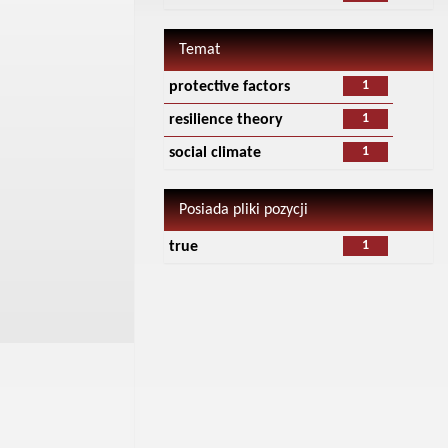
Temat
1
protective factors
1
resilience theory
1
social climate
Posiada pliki pozycji
1
true