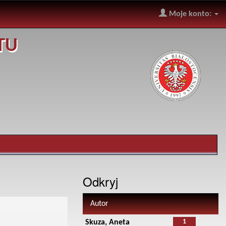
Moje konto:
TU
Odkryj
Autor
1
Skuza, Aneta