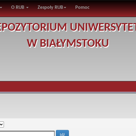
O RUB
Zespoły RUB
Pomoc
EPOZYTORIUM UNIWERSYTE
W BIAŁYMSTOKU