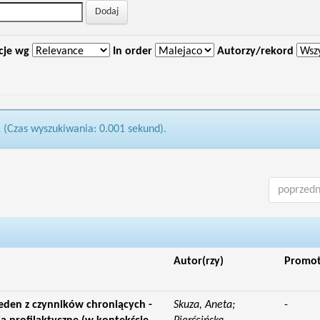
cje wg
In order
Autorzy/rekord
1 (Czas wyszukiwania: 0.001 sekund).
poprzedn
Autor(rzy)
Promo
jeden z czynników chroniących -
Skuza, Aneta;
-