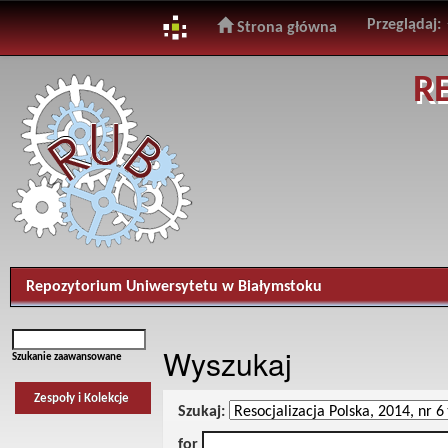
Przeglądaj:
Strona główna
Skip
R
navigation
Repozytorium Uniwersytetu w Białymstoku
Wyszukaj
Szukanie zaawansowane
Zespoły i Kolekcje
Szukaj:
for