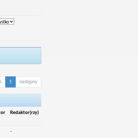
i
1
następny
tor
Redaktor(rzy)
-