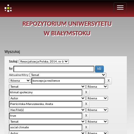
Skip
REPOZYTORIUM UNIWERSYTETU
navigation
W BIAŁYMSTOKU
Wyszukaj
Szukaj:
for
Aktualne filtry: