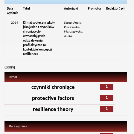
Data
Tytuł
Autor(rzy)
Promotor
Redaktor(rzy)
wydania
2014
Klimat społeczny szkoły
Skuza, Aneta;
-
-
jako jeden z czynników
Pierścińska-
chroniących -
Maruszewska,
wzmacniających
Aneta
oddziaływania
profilaktyczne (w
kontekście koncepcji
resilience)
Odkryj
Temat
1
czynniki chroniące
1
protective factors
1
resilience theory
Data wydania