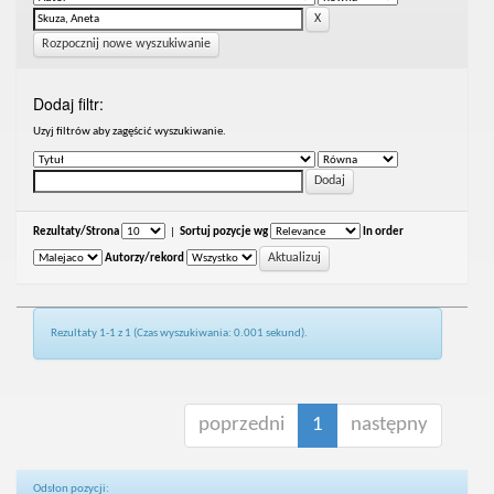
Rozpocznij nowe wyszukiwanie
Dodaj filtr:
Uzyj filtrów aby zagęścić wyszukiwanie.
Rezultaty/Strona
|
Sortuj pozycje wg
In order
Autorzy/rekord
Rezultaty 1-1 z 1 (Czas wyszukiwania: 0.001 sekund).
poprzedni
1
następny
Odsłon pozycji: