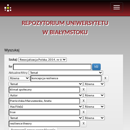
Skip
REPOZYTORIUM UNIWERSYTETU
navigation
W BIAŁYMSTOKU
Wyszukaj
Szukaj:
for
Aktualne filtry: