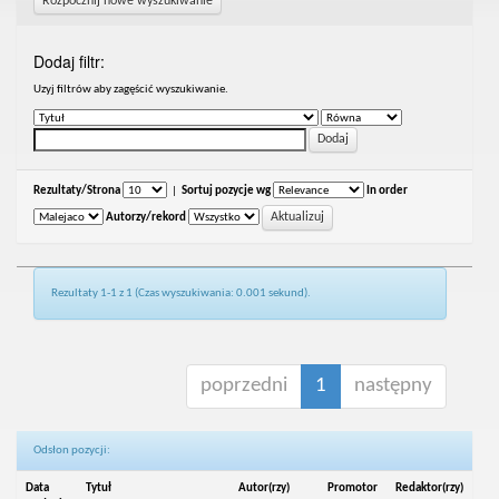
Rozpocznij nowe wyszukiwanie
Dodaj filtr:
Uzyj filtrów aby zagęścić wyszukiwanie.
Rezultaty/Strona
|
Sortuj pozycje wg
In order
Autorzy/rekord
Rezultaty 1-1 z 1 (Czas wyszukiwania: 0.001 sekund).
poprzedni
1
następny
Odsłon pozycji:
Data
Tytuł
Autor(rzy)
Promotor
Redaktor(rzy)