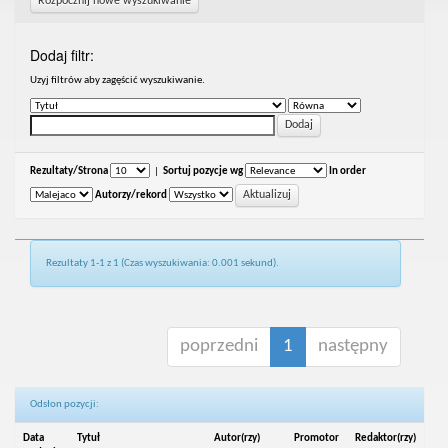
Rozpocznij nowe wyszukiwanie
Dodaj filtr:
Uzyj filtrów aby zagęścić wyszukiwanie.
Rezultaty/Strona
|
Sortuj pozycje wg
In order
Autorzy/rekord
Rezultaty 1-1 z 1 (Czas wyszukiwania: 0.001 sekund).
poprzedni
1
następny
Odsłon pozycji:
Data
Tytuł
Autor(rzy)
Promotor
Redaktor(rzy)