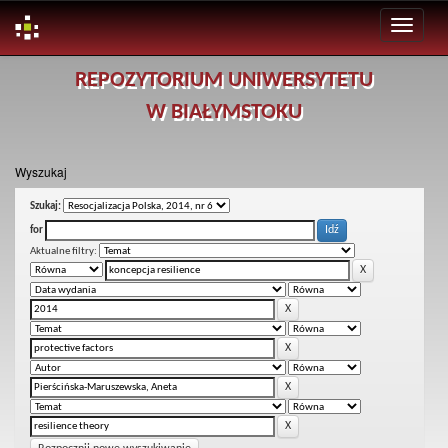
Skip
REPOZYTORIUM UNIWERSYTETU
navigation
W BIAŁYMSTOKU
Wyszukaj
Szukaj:
for
Aktualne filtry: