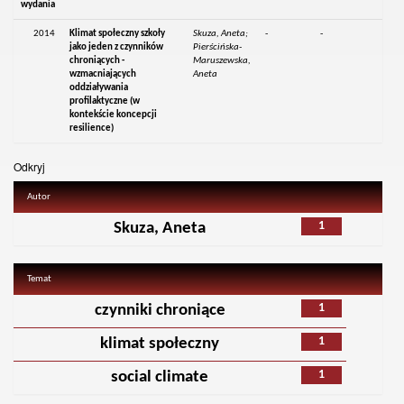
wydania
2014
Klimat społeczny szkoły
Skuza, Aneta;
-
-
jako jeden z czynników
Pierścińska-
chroniących -
Maruszewska,
wzmacniających
Aneta
oddziaływania
profilaktyczne (w
kontekście koncepcji
resilience)
Odkryj
Autor
1
Skuza, Aneta
Temat
1
czynniki chroniące
1
klimat społeczny
1
social climate