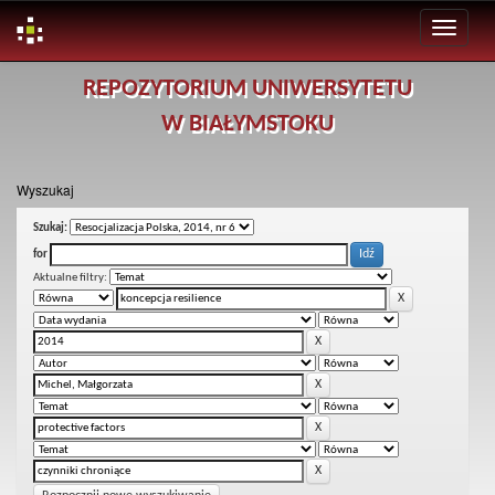
Skip
REPOZYTORIUM UNIWERSYTETU
navigation
W BIAŁYMSTOKU
Wyszukaj
Szukaj:
for
Aktualne filtry: