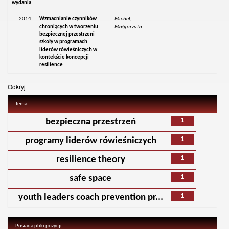
wydania
2014
Wzmacnianie czynników
Michel,
-
-
chroniących w tworzeniu
Małgorzata
bezpiecznej przestrzeni
szkoły w programach
liderów rówieśniczych w
kontekście koncepcji
resilience
Odkryj
Temat
1
bezpieczna przestrzeń
1
programy liderów rówieśniczych
1
resilience theory
1
safe space
1
youth leaders coach prevention pr...
Posiada pliki pozycji