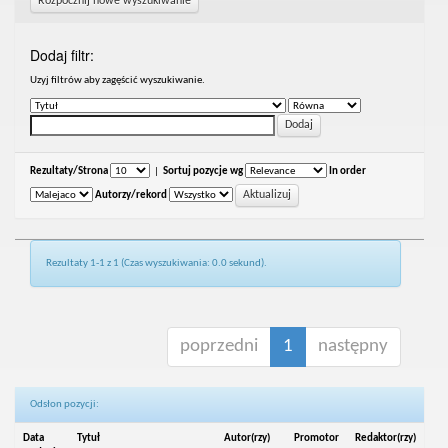
Rozpocznij nowe wyszukiwanie
Dodaj filtr:
Uzyj filtrów aby zagęścić wyszukiwanie.
Rezultaty/Strona
|
Sortuj pozycje wg
In order
Autorzy/rekord
Rezultaty 1-1 z 1 (Czas wyszukiwania: 0.0 sekund).
poprzedni
1
następny
Odsłon pozycji:
Data
Tytuł
Autor(rzy)
Promotor
Redaktor(rzy)