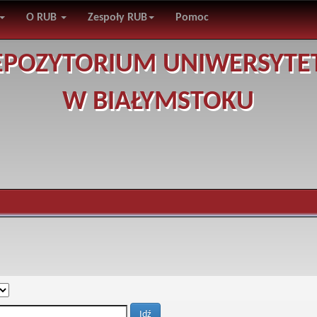
O RUB
Zespoły RUB
Pomoc
EPOZYTORIUM UNIWERSYTE
W BIAŁYMSTOKU