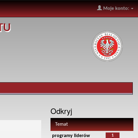
Moje konto:
TU
Odkryj
Temat
1
programy liderów