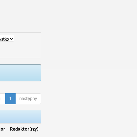
i
1
następny
tor
Redaktor(rzy)