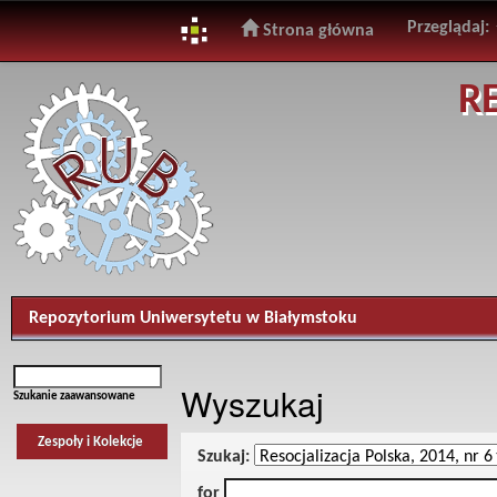
Przeglądaj:
Strona główna
Skip
R
navigation
Repozytorium Uniwersytetu w Białymstoku
Wyszukaj
Szukanie zaawansowane
Zespoły i Kolekcje
Szukaj:
for