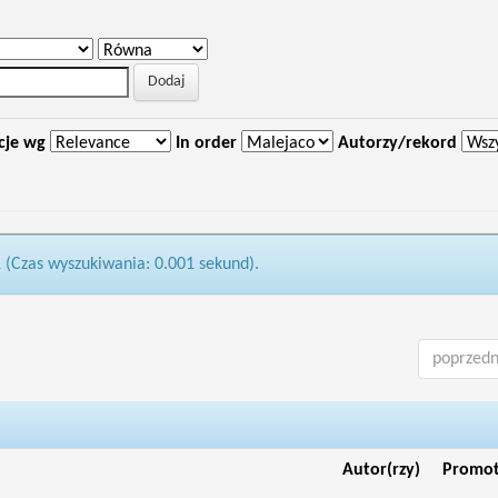
cje wg
In order
Autorzy/rekord
1 (Czas wyszukiwania: 0.001 sekund).
poprzedn
Autor(rzy)
Promo