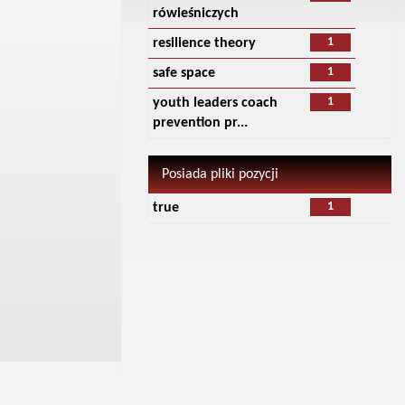
rówieśniczych
1
resilience theory
1
safe space
1
youth leaders coach
prevention pr...
Posiada pliki pozycji
1
true