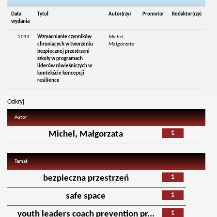
Data
Tytuł
Autor(rzy)
Promotor
Redaktor(rzy)
wydania
2014
Wzmacnianie czynników
Michel,
-
-
chroniących w tworzeniu
Małgorzata
bezpiecznej przestrzeni
szkoły w programach
liderów rówieśniczych w
kontekście koncepcji
resilience
Odkryj
Autor
1
Michel, Małgorzata
Temat
1
bezpieczna przestrzeń
1
safe space
1
youth leaders coach prevention pr...