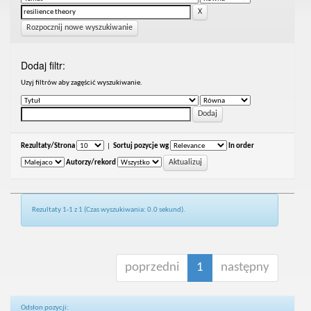
Rozpocznij nowe wyszukiwanie
Dodaj filtr:
Uzyj filtrów aby zagęścić wyszukiwanie.
Rezultaty/Strona
|
Sortuj pozycje wg
In order
Autorzy/rekord
Rezultaty 1-1 z 1 (Czas wyszukiwania: 0.0 sekund).
poprzedni
1
następny
Odsłon pozycji: