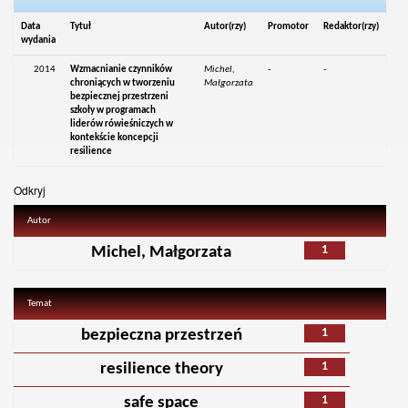
Data
Tytuł
Autor(rzy)
Promotor
Redaktor(rzy)
wydania
2014
Wzmacnianie czynników
Michel,
-
-
chroniących w tworzeniu
Małgorzata
bezpiecznej przestrzeni
szkoły w programach
liderów rówieśniczych w
kontekście koncepcji
resilience
Odkryj
Autor
1
Michel, Małgorzata
Temat
1
bezpieczna przestrzeń
1
resilience theory
1
safe space