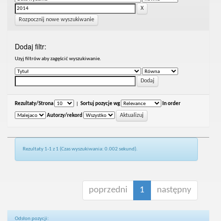
Rozpocznij nowe wyszukiwanie
Dodaj filtr:
Uzyj filtrów aby zagęścić wyszukiwanie.
Rezultaty/Strona
|
Sortuj pozycje wg
In order
Autorzy/rekord
Rezultaty 1-1 z 1 (Czas wyszukiwania: 0.002 sekund).
poprzedni
1
następny
Odsłon pozycji: