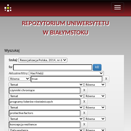
Skip
REPOZYTORIUM UNIWERSYTETU
navigation
W BIAŁYMSTOKU
Wyszukaj
Szukaj:
for
Aktualne filtry: