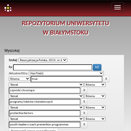
Skip
REPOZYTORIUM UNIWERSYTETU
navigation
W BIAŁYMSTOKU
Wyszukaj
Szukaj:
for
Aktualne filtry: