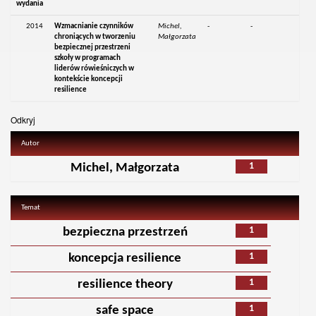
wydania
2014
Wzmacnianie czynników
Michel,
-
-
chroniących w tworzeniu
Małgorzata
bezpiecznej przestrzeni
szkoły w programach
liderów rówieśniczych w
kontekście koncepcji
resilience
Odkryj
Autor
1
Michel, Małgorzata
Temat
1
bezpieczna przestrzeń
1
koncepcja resilience
1
resilience theory
1
safe space