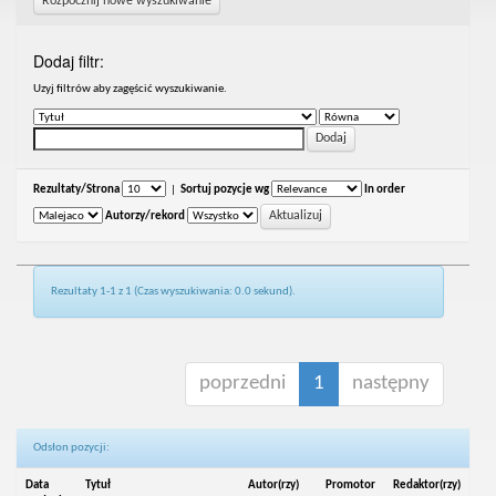
Rozpocznij nowe wyszukiwanie
Dodaj filtr:
Uzyj filtrów aby zagęścić wyszukiwanie.
Rezultaty/Strona
|
Sortuj pozycje wg
In order
Autorzy/rekord
Rezultaty 1-1 z 1 (Czas wyszukiwania: 0.0 sekund).
poprzedni
1
następny
Odsłon pozycji:
Data
Tytuł
Autor(rzy)
Promotor
Redaktor(rzy)