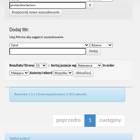
Rozpocznij nowe wyszukiwanie
Dodaj filtr:
Uzyj filtrów aby zagęścić wyszukiwanie.
Rezultaty/Strona
|
Sortuj pozycje wg
In order
Autorzy/rekord
Rezultaty 1-1 z 1 (Czas wyszukiwania: 0.001 sekund).
poprzedni
1
następny
Odsłon pozycji: