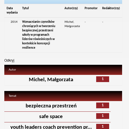
Data
Tytuł
Autor(rzy)
Promotor
Redaktor(rzy)
wydania
2014
Wzmacnianie czynników
Michel,
-
-
chroniących w tworzeniu
Małgorzata
bezpiecznej przestrzeni
szkoły w programach
liderów rówieśniczych w
kontekście koncepcji
resilience
Odkryj
Autor
1
Michel, Małgorzata
Temat
1
bezpieczna przestrzeń
1
safe space
1
youth leaders coach prevention pr...