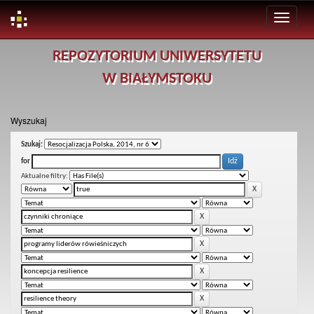
Skip
REPOZYTORIUM UNIWERSYTETU
navigation
W BIAŁYMSTOKU
Wyszukaj
Szukaj:
for
Aktualne filtry: