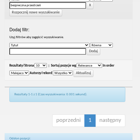
Rozpocznij nowe wyszukiwanie
Dodaj filtr:
Uzyj filtrów aby zagęścić wyszukiwanie.
Rezultaty/Strona
|
Sortuj pozycje wg
In order
Autorzy/rekord
Rezultaty 1-1 z 1 (Czas wyszukiwania: 0.001 sekund).
poprzedni
1
następny
Odsłon pozycji: