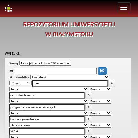
Skip
REPOZYTORIUM UNIWERSYTETU
navigation
W BIAŁYMSTOKU
Wyszukaj
Szukaj:
for
Aktualne filtry: