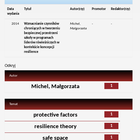
Data
Tytuł
Autor(rzy)
Promotor
Redaktor(rzy)
wydania
2014
Wzmacnianie czynników
Michel,
-
-
chroniących w tworzeniu
Małgorzata
bezpiecznej przestrzeni
szkoły w programach
liderów rówieśniczych w
kontekście koncepcji
resilience
Odkryj
Autor
1
Michel, Małgorzata
Temat
1
protective factors
1
resilience theory
1
safe space