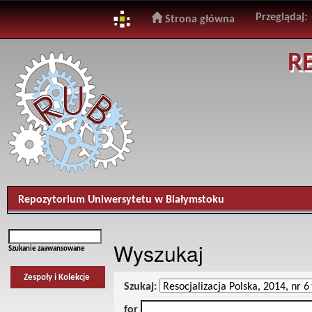
Przeglądaj:
Strona główna
Skip
R
navigation
Repozytorium Uniwersytetu w Białymstoku
Wyszukaj
Szukanie zaawansowane
Zespoły i Kolekcje
Szukaj:
for