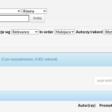
cje wg
In order
Autorzy/rekord
1 (Czas wyszukiwania: 0.001 sekund).
poprzedn
Autor(rzy)
Promo