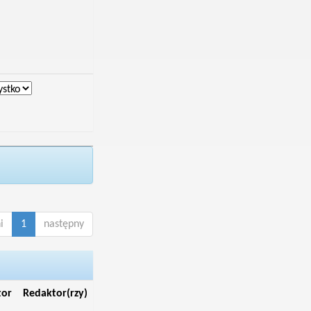
i
1
następny
tor
Redaktor(rzy)