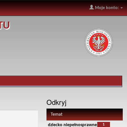
Moje konto:
TU
Odkryj
Temat
1
dziecko niepełnosprawne