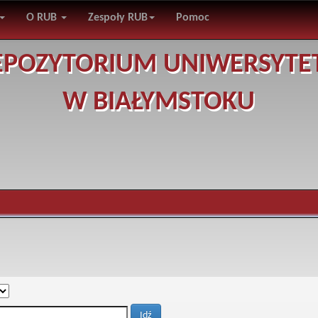
O RUB
Zespoły RUB
Pomoc
EPOZYTORIUM UNIWERSYTE
W BIAŁYMSTOKU