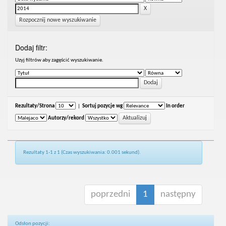
Rozpocznij nowe wyszukiwanie
Dodaj filtr:
Uzyj filtrów aby zagęścić wyszukiwanie.
Rezultaty/Strona
|
Sortuj pozycje wg
In order
Autorzy/rekord
Rezultaty 1-1 z 1 (Czas wyszukiwania: 0.001 sekund).
poprzedni
1
następny
Odsłon pozycji: