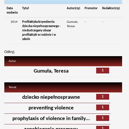
Data
Tytuł
Autor(rzy)
Promotor
Redaktor(rzy)
wydania
2014
Profilaktyka krzywdzenia
Gumuła,
-
-
dziecka niepełnosprawnego -
Teresa
niedostrzegany obszar
profilaktyki w rodzinie i w
szkole
Odkryj
Autor
1
Gumuła, Teresa
Temat
1
dziecko niepełnosprawne
1
preventing violence
1
prophylaxis of violence in family...
1