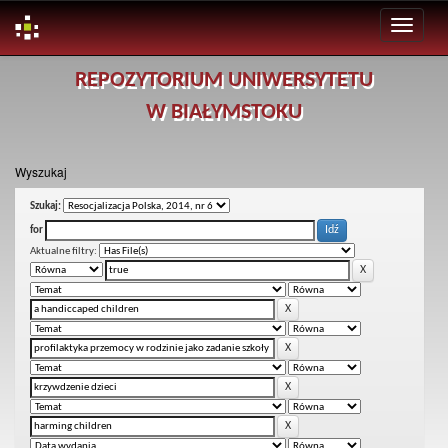
Skip
REPOZYTORIUM UNIWERSYTETU
navigation
W BIAŁYMSTOKU
Wyszukaj
Szukaj:
for
Aktualne filtry: