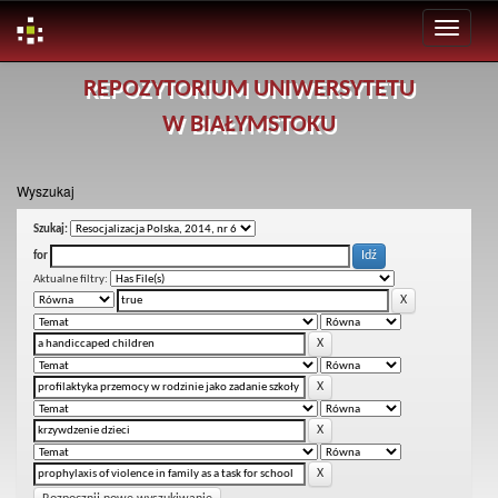
Skip
REPOZYTORIUM UNIWERSYTETU
navigation
W BIAŁYMSTOKU
Wyszukaj
Szukaj:
for
Aktualne filtry: