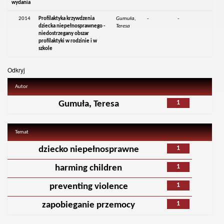
wydania
2014
Profilaktyka krzywdzenia
Gumuła,
-
-
dziecka niepełnosprawnego -
Teresa
niedostrzegany obszar
profilaktyki w rodzinie i w
szkole
Odkryj
Autor
1
Gumuła, Teresa
Temat
1
dziecko niepełnosprawne
1
harming children
1
preventing violence
1
zapobieganie przemocy