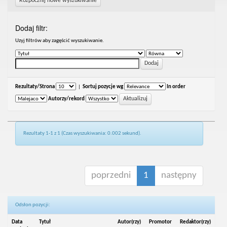
Rozpocznij nowe wyszukiwanie
Dodaj filtr:
Uzyj filtrów aby zagęścić wyszukiwanie.
Rezultaty/Strona
|
Sortuj pozycje wg
In order
Autorzy/rekord
Rezultaty 1-1 z 1 (Czas wyszukiwania: 0.002 sekund).
poprzedni
1
następny
Odsłon pozycji:
Data
Tytuł
Autor(rzy)
Promotor
Redaktor(rzy)