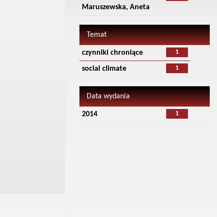
Maruszewska, Aneta
Temat
1
czynniki chroniące
1
social climate
Data wydania
1
2014