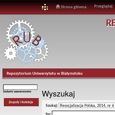
Przeglądaj:
Strona główna
Skip
R
navigation
Repozytorium Uniwersytetu w Białymstoku
Wyszukaj
Szukanie zaawansowane
Zespoły i Kolekcje
Szukaj:
for