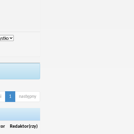
i
1
następny
tor
Redaktor(rzy)