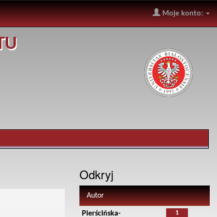
Moje konto:
TU
Odkryj
Autor
1
Pierścińska-