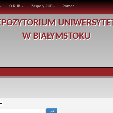
O RUB
Zespoły RUB
Pomoc
EPOZYTORIUM UNIWERSYTE
W BIAŁYMSTOKU