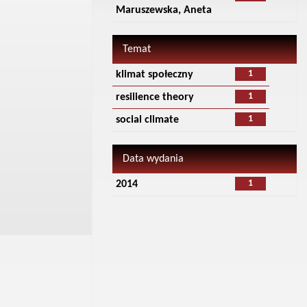
Maruszewska, Aneta
Temat
1
klimat społeczny
1
resilience theory
1
social climate
Data wydania
1
2014