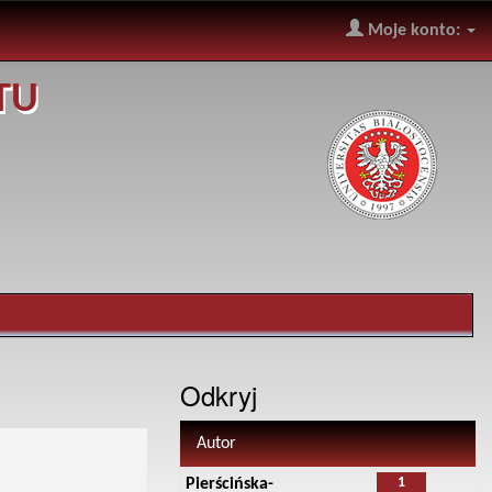
Moje konto:
TU
Odkryj
Autor
1
Pierścińska-