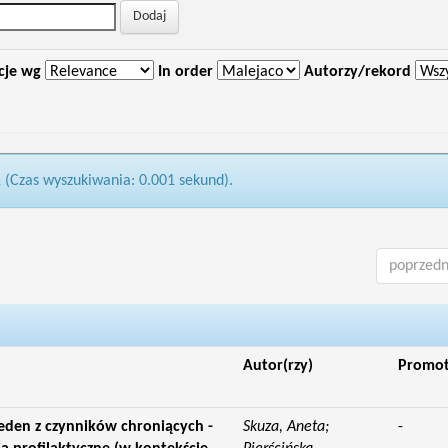
cje wg
In order
Autorzy/rekord
1 (Czas wyszukiwania: 0.001 sekund).
poprzedn
Autor(rzy)
Promo
jeden z czynników chroniących -
Skuza, Aneta;
-