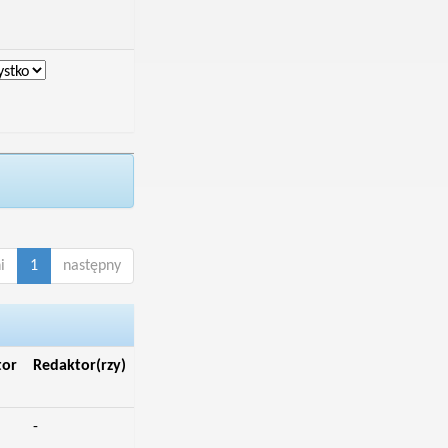
i
1
następny
tor
Redaktor(rzy)
-