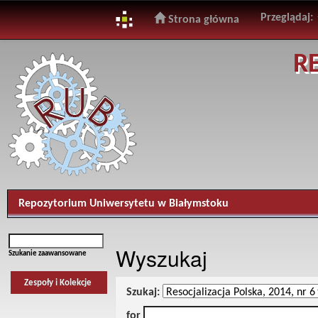
Przeglądaj:
Strona główna
Skip
R
navigation
Repozytorium Uniwersytetu w Białymstoku
Wyszukaj
Szukanie zaawansowane
Zespoły i Kolekcje
Szukaj:
for