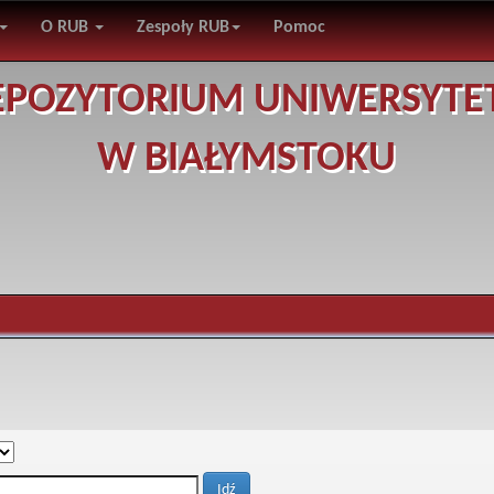
O RUB
Zespoły RUB
Pomoc
EPOZYTORIUM UNIWERSYTE
W BIAŁYMSTOKU