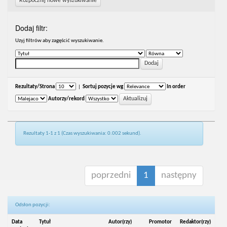
Rozpocznij nowe wyszukiwanie
Dodaj filtr:
Uzyj filtrów aby zagęścić wyszukiwanie.
Rezultaty/Strona
|
Sortuj pozycje wg
In order
Autorzy/rekord
Rezultaty 1-1 z 1 (Czas wyszukiwania: 0.002 sekund).
poprzedni
1
następny
Odsłon pozycji:
Data
Tytuł
Autor(rzy)
Promotor
Redaktor(rzy)