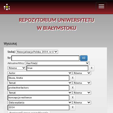
Skip
REPOZYTORIUM UNIWERSYTETU
navigation
W BIAŁYMSTOKU
Wyszukaj
Szukaj:
for
Aktualne filtry: