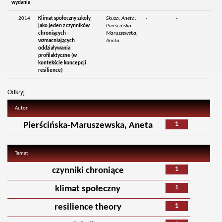
wydania
2014
Klimat społeczny szkoły
Skuza, Aneta;
-
-
jako jeden z czynników
Pierścińska-
chroniących -
Maruszewska,
wzmacniających
Aneta
oddziaływania
profilaktyczne (w
kontekście koncepcji
resilience)
Odkryj
Autor
1
Pierścińska-Maruszewska, Aneta
Temat
1
czynniki chroniące
1
klimat społeczny
1
resilience theory