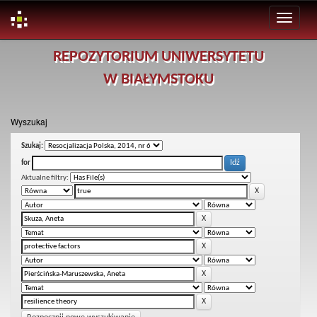
Skip
REPOZYTORIUM UNIWERSYTETU
navigation
W BIAŁYMSTOKU
Wyszukaj
Szukaj:
for
Aktualne filtry: