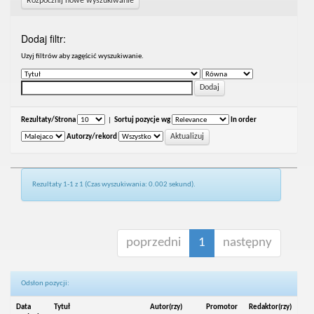
Rozpocznij nowe wyszukiwanie
Dodaj filtr:
Uzyj filtrów aby zagęścić wyszukiwanie.
Rezultaty/Strona
|
Sortuj pozycje wg
In order
Autorzy/rekord
Rezultaty 1-1 z 1 (Czas wyszukiwania: 0.002 sekund).
poprzedni
1
następny
Odsłon pozycji:
Data
Tytuł
Autor(rzy)
Promotor
Redaktor(rzy)