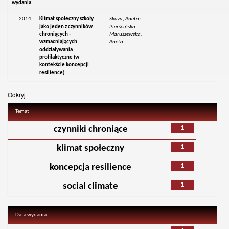
wydania
2014
Klimat społeczny szkoły
Skuza, Aneta;
-
-
jako jeden z czynników
Pierścińska-
chroniących -
Maruszewska,
wzmacniających
Aneta
oddziaływania
profilaktyczne (w
kontekście koncepcji
resilience)
Odkryj
Temat
1
czynniki chroniące
1
klimat społeczny
1
koncepcja resilience
1
social climate
Data wydania