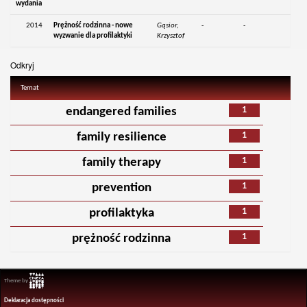
wydania
2014
Prężność rodzinna - nowe
Gąsior,
-
-
wyzwanie dla profilaktyki
Krzysztof
Odkryj
Temat
1
endangered families
1
family resilience
1
family therapy
1
prevention
1
profilaktyka
1
prężność rodzinna
Theme by
Deklaracja dostępności