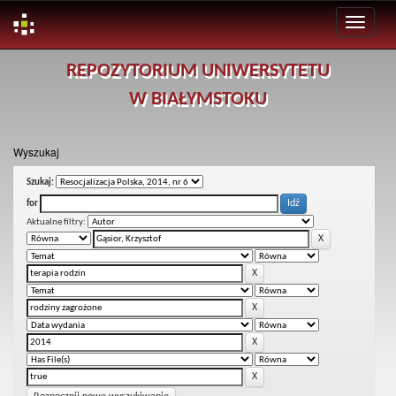
Skip
REPOZYTORIUM UNIWERSYTETU
navigation
W BIAŁYMSTOKU
Wyszukaj
Szukaj:
for
Aktualne filtry: