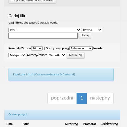
Rozpocznij nowe wyszukiwanie
Dodaj filtr:
Uzyj filtrów aby zagęścić wyszukiwanie.
Rezultaty/Strona
|
Sortuj pozycje wg
In order
Autorzy/rekord
Rezultaty 1-1 z 1 (Czas wyszukiwania: 0.0 sekund).
poprzedni
1
następny
Odsłon pozycji:
Data
Tytuł
Autor(rzy)
Promotor
Redaktor(rzy)