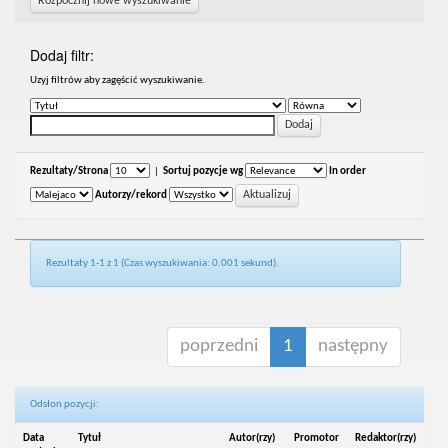
Rozpocznij nowe wyszukiwanie
Dodaj filtr:
Uzyj filtrów aby zagęścić wyszukiwanie.
Rezultaty/Strona
|
Sortuj pozycje wg
In order
Autorzy/rekord
Rezultaty 1-1 z 1 (Czas wyszukiwania: 0.001 sekund).
poprzedni
1
następny
Odsłon pozycji:
Data
Tytuł
Autor(rzy)
Promotor
Redaktor(rzy)