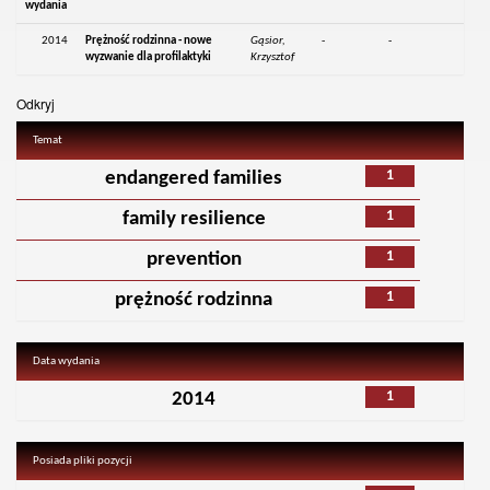
wydania
2014
Prężność rodzinna - nowe
Gąsior,
-
-
wyzwanie dla profilaktyki
Krzysztof
Odkryj
Temat
1
endangered families
1
family resilience
1
prevention
1
prężność rodzinna
Data wydania
1
2014
Posiada pliki pozycji