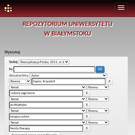
Skip
REPOZYTORIUM UNIWERSYTETU
navigation
W BIAŁYMSTOKU
Wyszukaj
Szukaj:
for
Aktualne filtry: