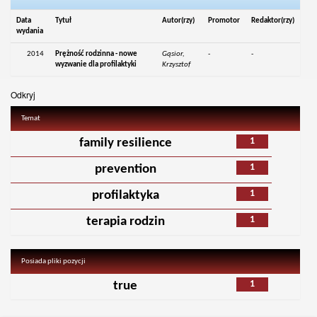
Data
Tytuł
Autor(rzy)
Promotor
Redaktor(rzy)
wydania
2014
Prężność rodzinna - nowe
Gąsior,
-
-
wyzwanie dla profilaktyki
Krzysztof
Odkryj
Temat
1
family resilience
1
prevention
1
profilaktyka
1
terapia rodzin
Posiada pliki pozycji
1
true