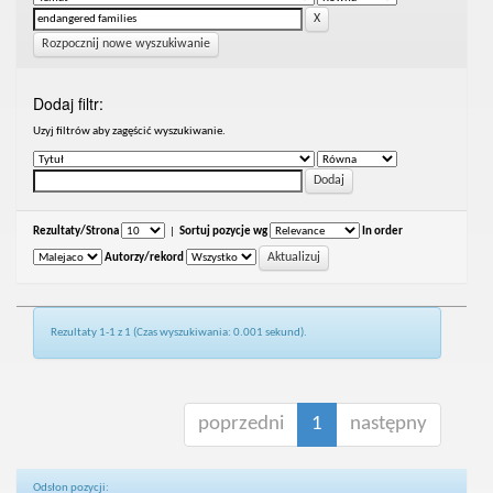
Rozpocznij nowe wyszukiwanie
Dodaj filtr:
Uzyj filtrów aby zagęścić wyszukiwanie.
Rezultaty/Strona
|
Sortuj pozycje wg
In order
Autorzy/rekord
Rezultaty 1-1 z 1 (Czas wyszukiwania: 0.001 sekund).
poprzedni
1
następny
Odsłon pozycji: