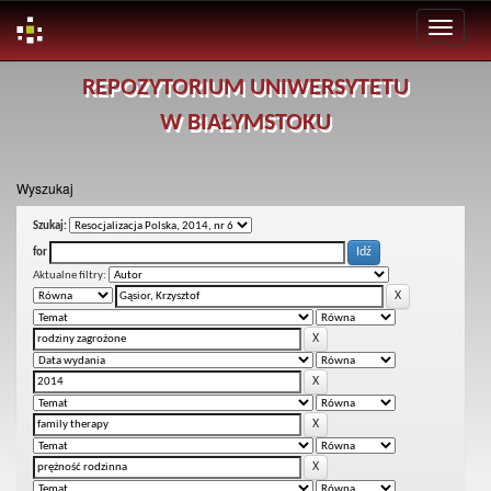
Skip
REPOZYTORIUM UNIWERSYTETU
navigation
W BIAŁYMSTOKU
Wyszukaj
Szukaj:
for
Aktualne filtry: