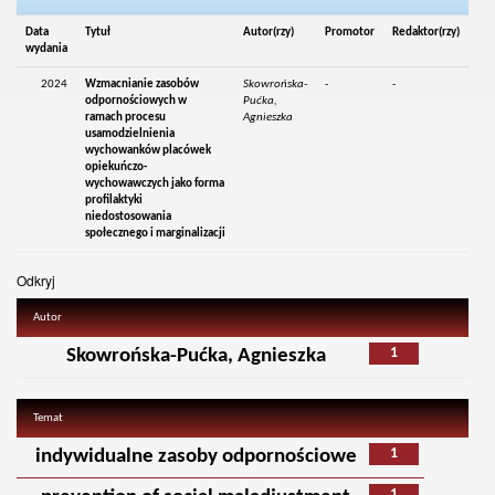
Data
Tytuł
Autor(rzy)
Promotor
Redaktor(rzy)
wydania
2024
Wzmacnianie zasobów
Skowrońska-
-
-
odpornościowych w
Pućka,
ramach procesu
Agnieszka
usamodzielnienia
wychowanków placówek
opiekuńczo-
wychowawczych jako forma
profilaktyki
niedostosowania
społecznego i marginalizacji
Odkryj
Autor
1
Skowrońska-Pućka, Agnieszka
Temat
1
indywidualne zasoby odpornościowe
1