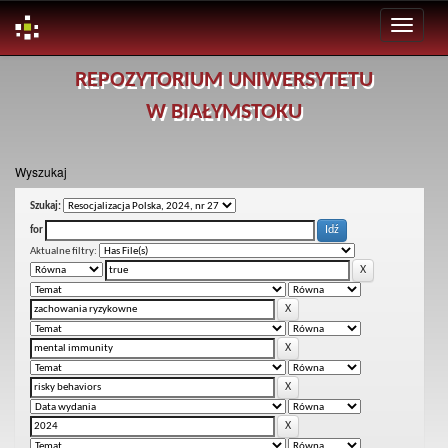
Skip
REPOZYTORIUM UNIWERSYTETU
navigation
W BIAŁYMSTOKU
Wyszukaj
Szukaj:
for
Aktualne filtry: