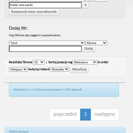
Rozpocznij nowe wyszukiwanie
Dodaj filtr:
Uzyj filtrów aby zagęścić wyszukiwanie.
Rezultaty/Strona
|
Sortuj pozycje wg
In order
Autorzy/rekord
Rezultaty 1-1 z 1 (Czas wyszukiwania: 0.002 sekund).
poprzedni
1
następny
Odsłon pozycji: