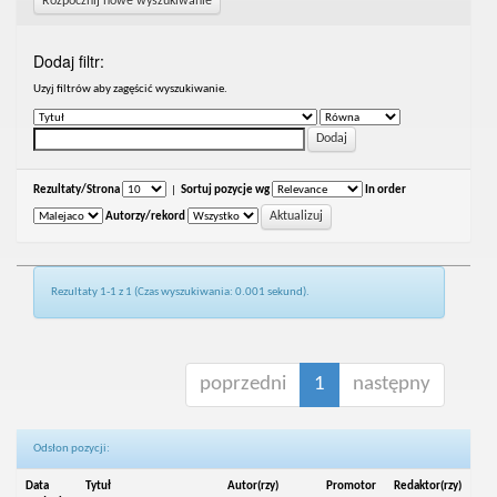
Rozpocznij nowe wyszukiwanie
Dodaj filtr:
Uzyj filtrów aby zagęścić wyszukiwanie.
Rezultaty/Strona
|
Sortuj pozycje wg
In order
Autorzy/rekord
Rezultaty 1-1 z 1 (Czas wyszukiwania: 0.001 sekund).
poprzedni
1
następny
Odsłon pozycji:
Data
Tytuł
Autor(rzy)
Promotor
Redaktor(rzy)