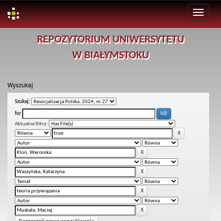
Skip
REPOZYTORIUM UNIWERSYTETU
navigation
W BIAŁYMSTOKU
Wyszukaj
Szukaj:
for
Aktualne filtry: