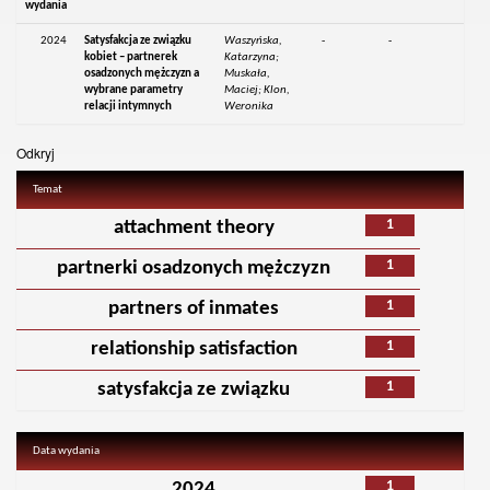
wydania
2024
Satysfakcja ze związku
Waszyńska,
-
-
kobiet – partnerek
Katarzyna;
osadzonych mężczyzn a
Muskała,
wybrane parametry
Maciej; Klon,
relacji intymnych
Weronika
Odkryj
Temat
1
attachment theory
1
partnerki osadzonych mężczyzn
1
partners of inmates
1
relationship satisfaction
1
satysfakcja ze związku
Data wydania
1
2024