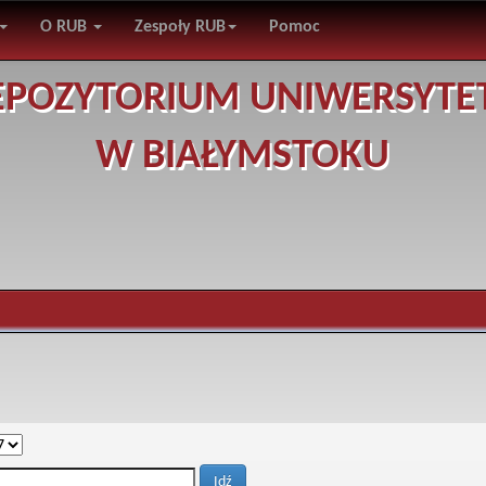
O RUB
Zespoły RUB
Pomoc
EPOZYTORIUM UNIWERSYTE
W BIAŁYMSTOKU