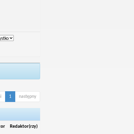
i
1
następny
tor
Redaktor(rzy)