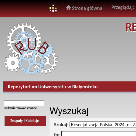
Przeglądaj:
Strona główna
Skip
R
navigation
Repozytorium Uniwersytetu w Białymstoku
Wyszukaj
Szukanie zaawansowane
Zespoły i Kolekcje
Szukaj:
for