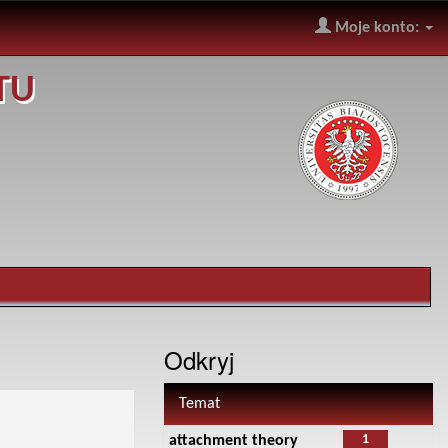
Moje konto:
TU
Odkryj
Temat
1
attachment theory