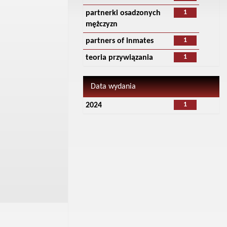
1
partnerki osadzonych
mężczyzn
1
partners of inmates
1
teoria przywiązania
Data wydania
1
2024