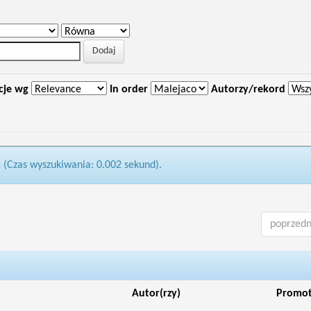
cje wg
In order
Autorzy/rekord
1 (Czas wyszukiwania: 0.002 sekund).
poprzedn
Autor(rzy)
Promo