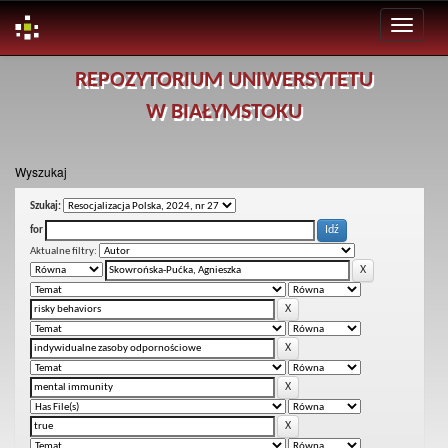
Skip
REPOZYTORIUM UNIWERSYTETU
navigation
W BIAŁYMSTOKU
Wyszukaj
Szukaj:
for
Aktualne filtry: