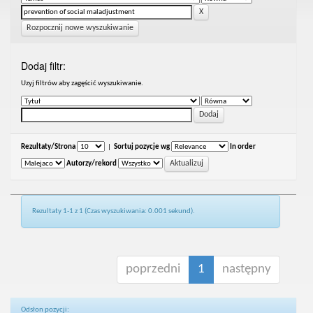
Rozpocznij nowe wyszukiwanie
Dodaj filtr:
Uzyj filtrów aby zagęścić wyszukiwanie.
Rezultaty/Strona
|
Sortuj pozycje wg
In order
Autorzy/rekord
Rezultaty 1-1 z 1 (Czas wyszukiwania: 0.001 sekund).
poprzedni
1
następny
Odsłon pozycji: