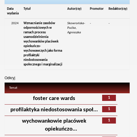
Data
Tytuł
Autor(rzy)
Promotor
Redaktor(rzy)
wydania
2024
Wzmacnianie zasobów
Skowrońska-
-
-
odpornościowych w
Pućka,
ramach procesu
Agnieszka
usamodzielnienia
wychowanków placówek
opiekuńczo-
wychowawczych jako forma
profilaktyki
niedostosowania
społecznego i marginalizacji
Odkryj
Temat
1
foster care wards
1
profilaktyka niedostosowania społ...
1
wychowankowie placówek
opiekuńczo...