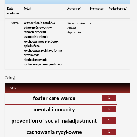
Data
Tytuł
Autor(rzy)
Promotor
Redaktor(rzy)
wydania
2024
Wzmacnianie zasobów
Skowrońska-
-
-
odpornościowych w
Pućka,
ramach procesu
Agnieszka
usamodzielnienia
wychowanków placówek
opiekuńczo-
wychowawczych jako forma
profilaktyki
niedostosowania
społecznego i marginalizacji
Odkryj
Temat
1
foster care wards
1
mental immunity
1
prevention of social maladjustment
1
zachowania ryzykowne