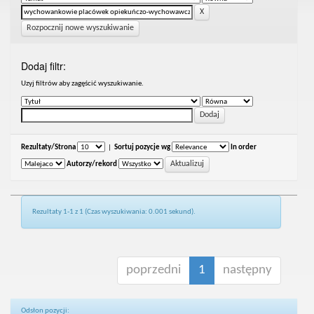
Rozpocznij nowe wyszukiwanie
Dodaj filtr:
Uzyj filtrów aby zagęścić wyszukiwanie.
Rezultaty/Strona
|
Sortuj pozycje wg
In order
Autorzy/rekord
Rezultaty 1-1 z 1 (Czas wyszukiwania: 0.001 sekund).
poprzedni
1
następny
Odsłon pozycji: