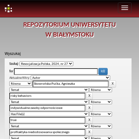
Skip
REPOZYTORIUM UNIWERSYTETU
navigation
W BIAŁYMSTOKU
Wyszukaj
Szukaj:
for
Aktualne filtry: