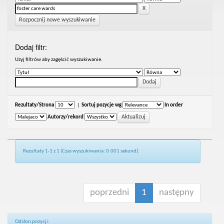
Rozpocznij nowe wyszukiwanie
Dodaj filtr:
Uzyj filtrów aby zagęścić wyszukiwanie.
Rezultaty/Strona
|
Sortuj pozycje wg
In order
Autorzy/rekord
Rezultaty 1-1 z 1 (Czas wyszukiwania: 0.001 sekund).
poprzedni
1
następny
Odsłon pozycji: