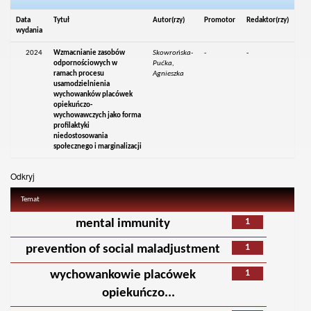
Data
Tytuł
Autor(rzy)
Promotor
Redaktor(rzy)
wydania
2024
Wzmacnianie zasobów
Skowrońska-
-
-
odpornościowych w
Pućka,
ramach procesu
Agnieszka
usamodzielnienia
wychowanków placówek
opiekuńczo-
wychowawczych jako forma
profilaktyki
niedostosowania
społecznego i marginalizacji
Odkryj
Temat
1
mental immunity
1
prevention of social maladjustment
1
wychowankowie placówek
opiekuńczo...