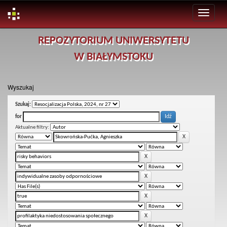
Skip
REPOZYTORIUM UNIWERSYTETU
navigation
W BIAŁYMSTOKU
Wyszukaj
Szukaj:
for
Aktualne filtry: