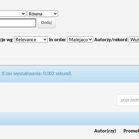
cje wg
In order
Autorzy/rekord
1 (Czas wyszukiwania: 0.002 sekund).
poprzedn
Autor(rzy)
Promo