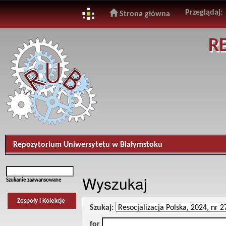
Przeglądaj:
Strona główna
Skip
R
navigation
Repozytorium Uniwersytetu w Białymstoku
Wyszukaj
Szukanie zaawansowane
Zespoły i Kolekcje
Szukaj:
for