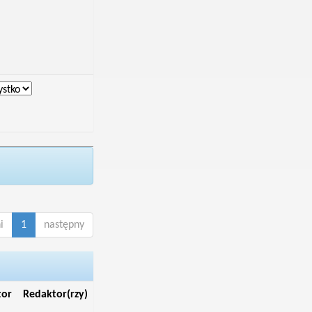
i
1
następny
tor
Redaktor(rzy)