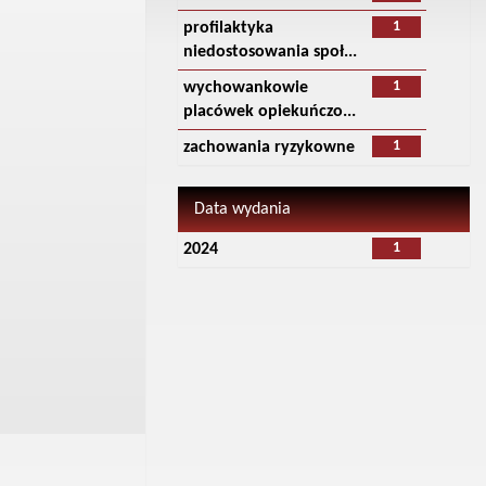
1
profilaktyka
niedostosowania społ...
1
wychowankowie
placówek opiekuńczo...
1
zachowania ryzykowne
Data wydania
1
2024