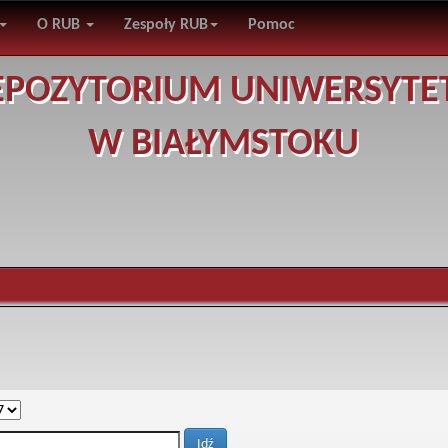
O RUB
Zespoły RUB
Pomoc
EPOZYTORIUM UNIWERSYTE
W BIAŁYMSTOKU