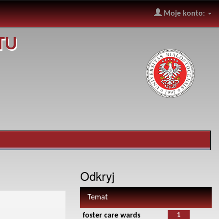
Moje konto:
TU
Odkryj
Temat
1
foster care wards