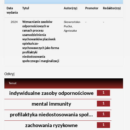
Data
Tytuł
Autor(rzy)
Promotor
Redaktor(rzy)
wydania
2024
Wzmacnianie zasobów
Skowrońska-
-
-
odpornościowych w
Pućka,
ramach procesu
Agnieszka
usamodzielnienia
wychowanków placówek
opiekuńczo-
wychowawczych jako forma
profilaktyki
niedostosowania
społecznego i marginalizacji
Odkryj
Temat
1
indywidualne zasoby odpornościowe
1
mental immunity
1
profilaktyka niedostosowania społ...
1
zachowania ryzykowne