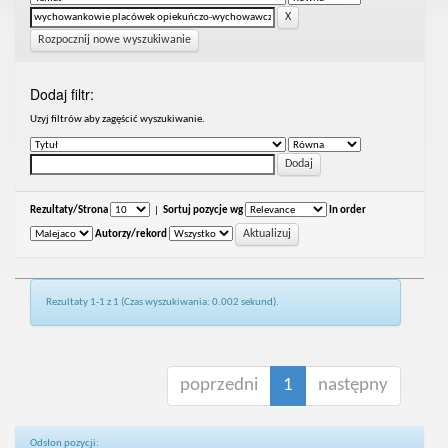
Rozpocznij nowe wyszukiwanie
Dodaj filtr:
Uzyj filtrów aby zagęścić wyszukiwanie.
Rezultaty/Strona
|
Sortuj pozycje wg
In order
Autorzy/rekord
Rezultaty 1-1 z 1 (Czas wyszukiwania: 0.002 sekund).
poprzedni
1
następny
Odsłon pozycji: