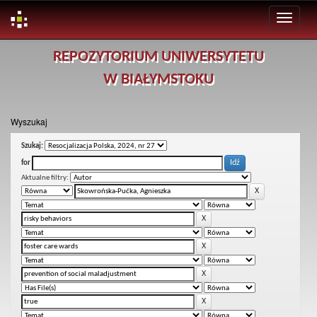
Skip
REPOZYTORIUM UNIWERSYTETU
navigation
W BIAŁYMSTOKU
Wyszukaj
Szukaj:
for
Aktualne filtry: