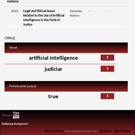
wydania
2025
Legal and Ethical Issues
Sierocka,
-
-
Related to the Use of Artificial
Halina
Intelligence in the Field of
Justice
Odkryj
Temat
1
artificial intelligence
1
judiciar
Posiada pliki pozycji
1
true
Theme by
Deklaracja dostępności
DSpace Software
Prawa Autorskie © 2002-2017
Duraspace
-
Zgłoś problem