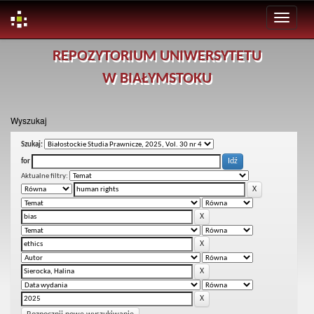
Skip
REPOZYTORIUM UNIWERSYTETU
navigation
W BIAŁYMSTOKU
Wyszukaj
Szukaj:
for
Aktualne filtry: