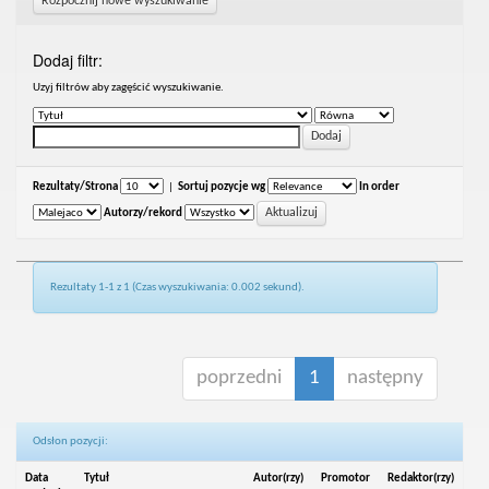
Rozpocznij nowe wyszukiwanie
Dodaj filtr:
Uzyj filtrów aby zagęścić wyszukiwanie.
Rezultaty/Strona
|
Sortuj pozycje wg
In order
Autorzy/rekord
Rezultaty 1-1 z 1 (Czas wyszukiwania: 0.002 sekund).
poprzedni
1
następny
Odsłon pozycji:
Data
Tytuł
Autor(rzy)
Promotor
Redaktor(rzy)