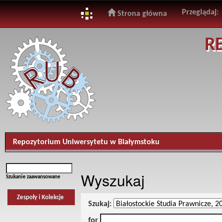
Przeglądaj:
Strona główna
Skip
R
navigation
Repozytorium Uniwersytetu w Białymstoku
Wyszukaj
Szukanie zaawansowane
Zespoły i Kolekcje
Szukaj:
for