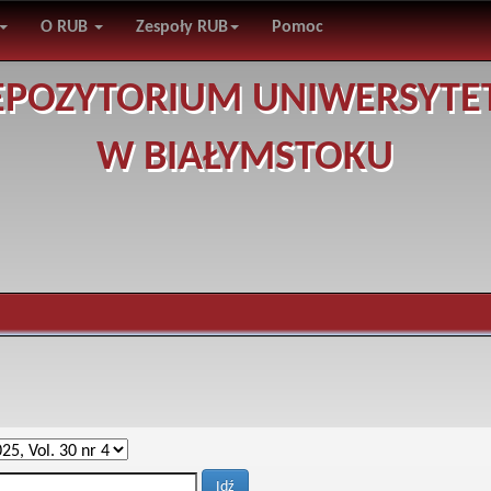
O RUB
Zespoły RUB
Pomoc
EPOZYTORIUM UNIWERSYTE
W BIAŁYMSTOKU