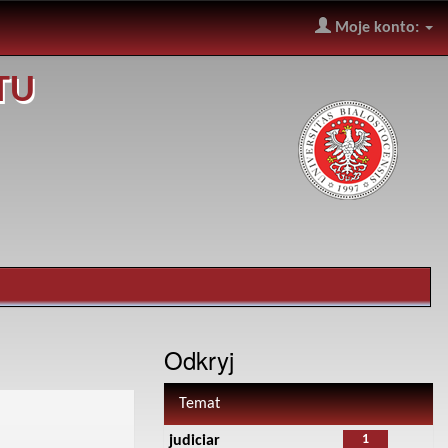
Moje konto:
TU
Odkryj
Temat
1
judiciar