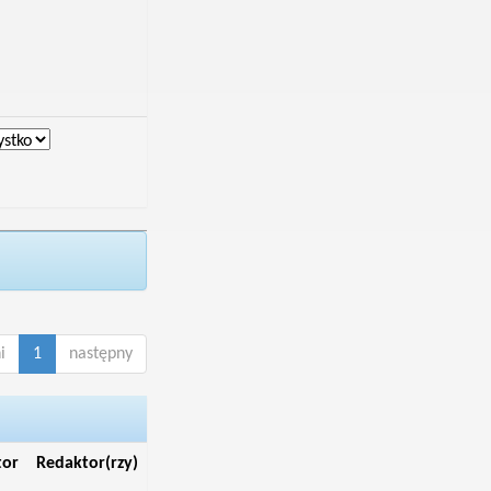
i
1
następny
tor
Redaktor(rzy)