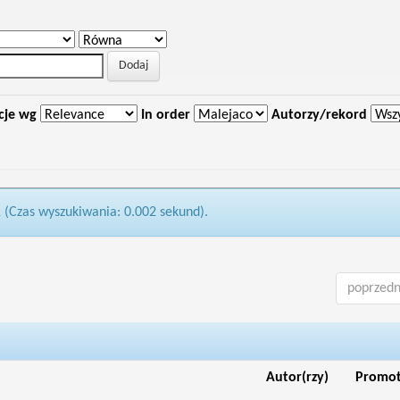
cje wg
In order
Autorzy/rekord
1 (Czas wyszukiwania: 0.002 sekund).
poprzedn
Autor(rzy)
Promo