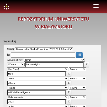
Skip
REPOZYTORIUM UNIWERSYTETU
navigation
W BIAŁYMSTOKU
Wyszukaj
Szukaj:
for
Aktualne filtry: