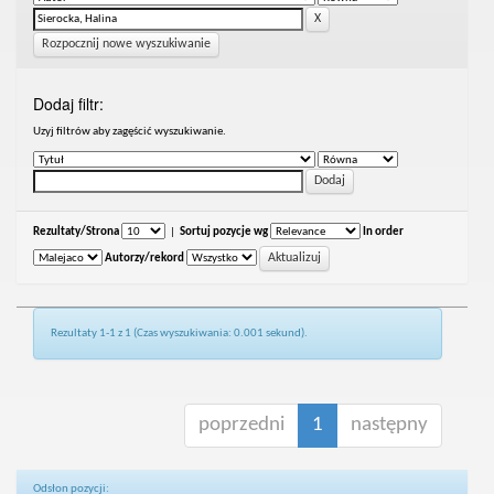
Rozpocznij nowe wyszukiwanie
Dodaj filtr:
Uzyj filtrów aby zagęścić wyszukiwanie.
Rezultaty/Strona
|
Sortuj pozycje wg
In order
Autorzy/rekord
Rezultaty 1-1 z 1 (Czas wyszukiwania: 0.001 sekund).
poprzedni
1
następny
Odsłon pozycji: