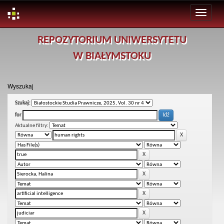
Skip
REPOZYTORIUM UNIWERSYTETU
navigation
W BIAŁYMSTOKU
Wyszukaj
Szukaj:
for
Aktualne filtry: