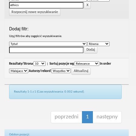
Rozpocznij nowe wyszukiwanie
Dodaj filtr:
Uzyj filtrów aby zagęścić wyszukiwanie.
Rezultaty/Strona
|
Sortuj pozycje wg
In order
Autorzy/rekord
Rezultaty 1-1 z 1 (Czas wyszukiwania: 0.002 sekund).
poprzedni
1
następny
Odsłon pozycji: