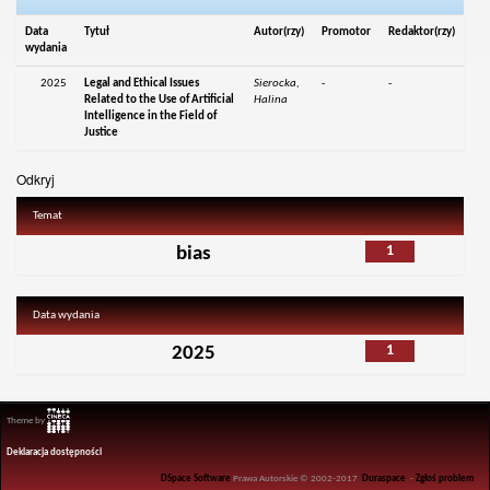
Data
Tytuł
Autor(rzy)
Promotor
Redaktor(rzy)
wydania
2025
Legal and Ethical Issues
Sierocka,
-
-
Related to the Use of Artificial
Halina
Intelligence in the Field of
Justice
Odkryj
Temat
1
bias
Data wydania
1
2025
Theme by
Deklaracja dostępności
DSpace Software
Prawa Autorskie © 2002-2017
Duraspace
-
Zgłoś problem